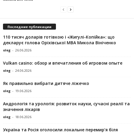
Последние публикации
110 тисяч доларів готівкою і «Жигулі-Копійка»: що
декларує голова Оріхівської МВА Микола Вініченко
oleg
-
26.06.2026
Vulkan casino: обзор и впечатления об игровом опыте
oleg
-
24.06.2026
Як правильно вибрати дитяче ліжечко
oleg
-
19.06.2026
Андрологія та урологія: розвиток науки, сучасні реалії та
значення лікарів
oleg
-
18.06.2026
Україна та Росія оголосили локальне перемир’я біля