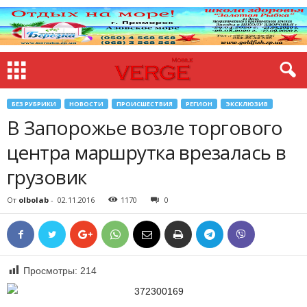
БЕЗ РУБРИКИ
НОВОСТИ
ПРОИСШЕСТВИЯ
РЕГИОН
ЭКСКЛЮЗИВ
В Запорожье возле торгового
центра маршрутка врезалась в
грузовик
От
olbolab
-
02.11.2016
1170
0
Просмотры:
214