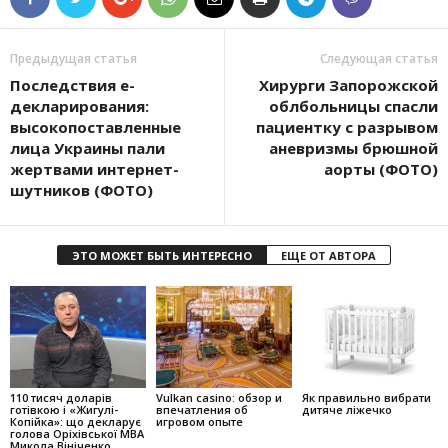
Предыдущая статья
Следующая статья
Последствия е-
Хирурги Запорожской
декларирования:
облбольницы спасли
высокопоставленные
пациентку с разрывом
лица Украины пали
аневризмы брюшной
жертвами интернет-
аорты (ФОТО)
шутников (ФОТО)
ЭТО МОЖЕТ БЫТЬ ИНТЕРЕСНО
ЕЩЕ ОТ АВТОРА
110 тисяч доларів
Vulkan casino: обзор и
Як правильно вибрати
готівкою і «Жигулі-
впечатления об
дитяче ліжечко
Копійка»: що декларує
игровом опыте
голова Оріхівської МВА
Микола Вініченко