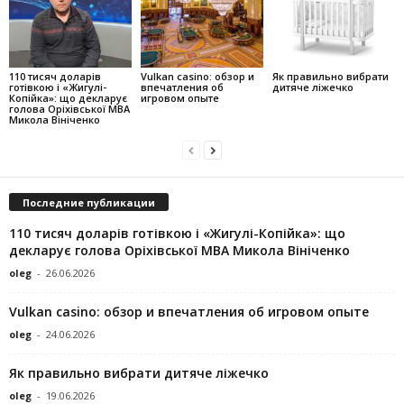
110 тисяч доларів
Vulkan casino: обзор и
Як правильно вибрати
готівкою і «Жигулі-
впечатления об
дитяче ліжечко
Копійка»: що декларує
игровом опыте
голова Оріхівської МВА
Микола Вініченко
Последние публикации
110 тисяч доларів готівкою і «Жигулі-Копійка»: що
декларує голова Оріхівської МВА Микола Вініченко
oleg
-
26.06.2026
Vulkan casino: обзор и впечатления об игровом опыте
oleg
-
24.06.2026
Як правильно вибрати дитяче ліжечко
oleg
-
19.06.2026