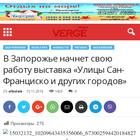
БЕЗ РУБРИКИ
КУЛЬТУРА
НОВОСТИ
РЕГИОН
ЭКСКЛЮЗИВ
В Запорожье начнет свою
работу выставка «Улицы Сан-
Франциско и других городов»
От
olbolab
-
15.11.2016
1423
0
Просмотры:
275