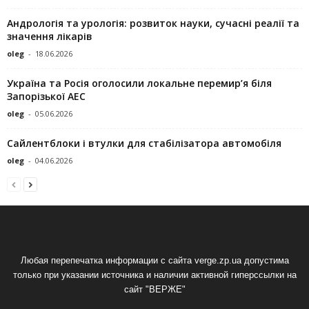
Андрологія та урологія: розвиток науки, сучасні реалії та
значення лікарів
oleg
-
18.06.2026
Україна та Росія оголосили локальне перемир’я біля
Запорізької АЕС
oleg
-
05.06.2026
Сайлентблоки і втулки для стабілізатора автомобіля
oleg
-
04.06.2026
Любая перепечатка информации с сайта verge.zp.ua допустима
только при указании источника и наличии активной гиперссылки на
сайт "ВЕРЖЕ"