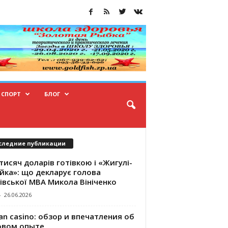
СПОРТ
БЛОГ
следние публикации
тисяч доларів готівкою і «Жигулі-
йка»: що декларує голова
івської МВА Микола Вініченко
-
26.06.2026
an casino: обзор и впечатления об
овом опыте