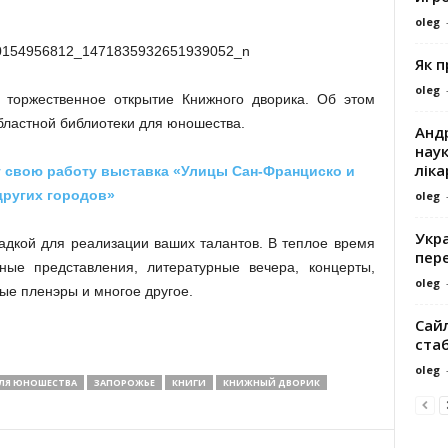
oleg
Як 
oleg
я торжественное открытие Книжного дворика. Об этом
бластной библиотеки для юношества.
Андр
наук
ліка
т свою работу выставка «Улицы Сан-Франциско и
других городов»
oleg
Укра
адкой для реализации ваших талантов. В теплое время
пере
ьные представления, литературные вечера, концерты,
oleg
ые пленэры и многое другое.
Сайл
ста
oleg
ДЛЯ ЮНОШЕСТВА
ЗАПОРОЖЬЕ
КНИГИ
КНИЖНЫЙ ДВОРИК