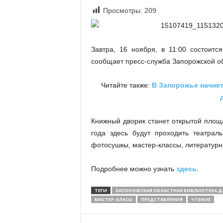
«
Просмотры:
209
В
Е
Р
Завтра, 16 ноября, в 11:00 состоитс
Ж
сообщает пресс-служба Запорожской о
Е
»
Читайте также:
В Запорожье начне
Книжный дворик станет открытой площ
года здесь будут проходить театрал
фотосушкы, мастер-классы, литературн
Подробнее можно узнать
здесь.
ТЕГИ
ЗАПОРОЖСКАЯ ОБЛАСТНАЯ БИБЛИОТЕКА 
МАСТЕР-КЛАСЫ
ПРЕДСТАВЛЕНИЯ
ЧТЕНИЕ