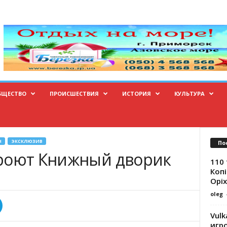
БЩЕСТВО
ПРОИСШЕСТВИЯ
ИСТОРИЯ
КУЛЬТУРА
Н
ЭКСКЛЮЗИВ
По
кроют Книжный дворик
110 
Копі
Оріх
oleg
Vulk
игр