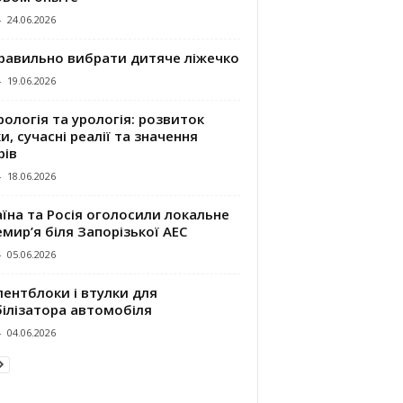
-
24.06.2026
правильно вибрати дитяче ліжечко
-
19.06.2026
ологія та урологія: розвиток
и, сучасні реалії та значення
рів
-
18.06.2026
їна та Росія оголосили локальне
мир’я біля Запорізької АЕС
-
05.06.2026
ентблоки і втулки для
білізатора автомобіля
-
04.06.2026