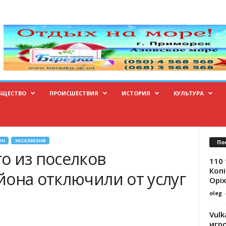
БЩЕСТВО
ПРОИСШЕСТВИЯ
ИСТОРИЯ
КУЛЬТУРА
ОН
ЭКСКЛЮЗИВ
По
о из поселков
110 
Копі
йона отключили от услуг
Оріх
oleg
Vulk
игр