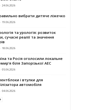
-
24.06.2026
правильно вибрати дитяче ліжечко
-
19.06.2026
ологія та урологія: розвиток
и, сучасні реалії та значення
рів
-
18.06.2026
їна та Росія оголосили локальне
мир’я біля Запорізької АЕС
-
05.06.2026
ентблоки і втулки для
білізатора автомобіля
-
04.06.2026