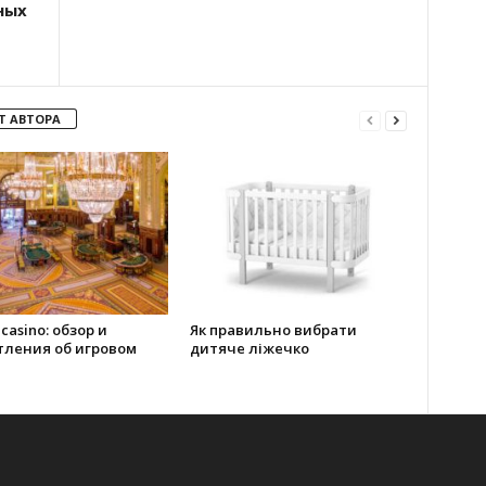
ных
Т АВТОРА
 casino: обзор и
Як правильно вибрати
тления об игровом
дитяче ліжечко