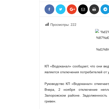
«
В
Е
Р
Просмотры:
222
Ж
Е
»
КП «Водоканал» сообщает, что они вед
является отключения потребителей от у
Руководство КП «Водоканал» отмечает
Вчера, 2 ноября отключение непл
Запорожском районе. Задолженность 
гривен.