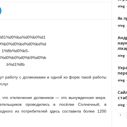
oleg
Як 
oleg
Андр
наук
ліка
oleg
Укра
пере
ут работу с должниками и одной из форм такой работы
oleg
слуг.
Сайл
ста
, что отключение должников — это вынужденная мера.
ательщиков проводились в посёлке Солнечный, в
oleg
одного из потребителей здесь составила более 1200