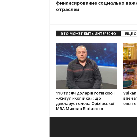
финансирование социально важ
отраслей
ЭТО МОЖЕТ БЫТЬ ИНТЕРЕСНО
ЕЩЕ О
110 тисяч доларів готівкою і
Vulkan
«Жигулі-Копійка»: що
впеча
декларує голова Оріхівської
опыте
МВА Микола Вініченко