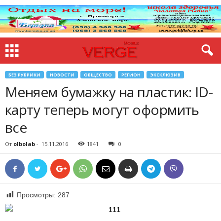
БЕЗ РУБРИКИ
НОВОСТИ
ОБЩЕСТВО
РЕГИОН
ЭКСКЛЮЗИВ
Меняем бумажку на пластик: ID-
карту теперь могут оформить
все
От
olbolab
-
15.11.2016
1841
0
Просмотры:
287