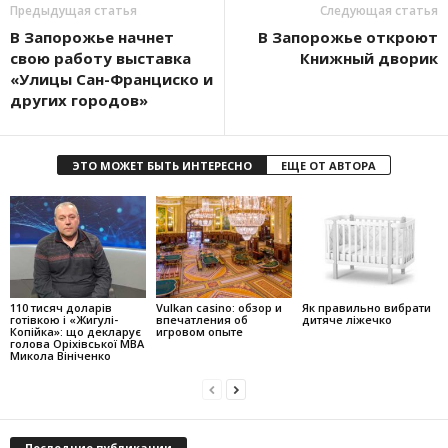
Предыдущая статья
Следующая статья
В Запорожье начнет
В Запорожье откроют
свою работу выставка
Книжный дворик
«Улицы Сан-Франциско и
других городов»
ЭТО МОЖЕТ БЫТЬ ИНТЕРЕСНО
ЕЩЕ ОТ АВТОРА
110 тисяч доларів
Vulkan casino: обзор и
Як правильно вибрати
готівкою і «Жигулі-
впечатления об
дитяче ліжечко
Копійка»: що декларує
игровом опыте
голова Оріхівської МВА
Микола Вініченко
Последние публикации