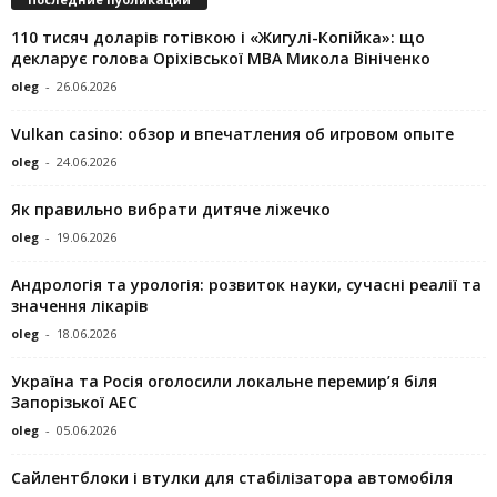
110 тисяч доларів готівкою і «Жигулі-Копійка»: що
декларує голова Оріхівської МВА Микола Вініченко
oleg
-
26.06.2026
Vulkan casino: обзор и впечатления об игровом опыте
oleg
-
24.06.2026
Як правильно вибрати дитяче ліжечко
oleg
-
19.06.2026
Андрологія та урологія: розвиток науки, сучасні реалії та
значення лікарів
oleg
-
18.06.2026
Україна та Росія оголосили локальне перемир’я біля
Запорізької АЕС
oleg
-
05.06.2026
Сайлентблоки і втулки для стабілізатора автомобіля