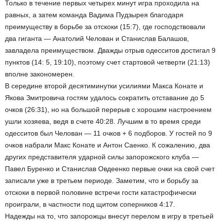
Только в течение первых четырех минут игра проходила на
равных, а затем команда Вадима Пудзырея благодаря
преимуществу в борьбе за отскоки (15:7), где господствовали
два гиганта — Анатолий Челован и Станислав Балашов,
завладела преимуществом. Дважды отрыв одесситов достигал 9
пунктов (14: 5, 19:10), поэтому счет стартовой четверти (21:13)
вполне закономерен.
В середине второй десятиминутки усилиями Макса Конате и
Якова Змитровича гостям удалось сократить отставание до 5
очков (26:31), но на большой перерыв с хорошим настроением
ушли хозяева, ведя в счете 40:28. Лучшим в то время среди
одесситов был Челован — 11 очков + 6 подборов. У гостей по 9
очков набрали Макс Конате и Антон Саенко. К сожалению, два
других представителя ударной силы запорожского клуба —
Павел Буренко и Станислав Овдеенко первые очки на свой счет
записали уже в третьем периоде. Заметим, что и борьбу за
отскоки в первой половине встречи гости катастрофически
проиграли, в частности под щитом соперников 4:17.
Надежды на то, что запорожцы внесут перелом в игру в третьей