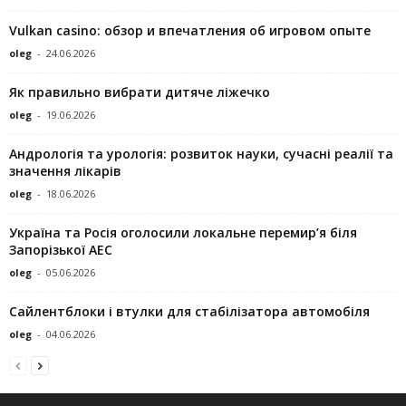
Vulkan casino: обзор и впечатления об игровом опыте
oleg
-
24.06.2026
Як правильно вибрати дитяче ліжечко
oleg
-
19.06.2026
Андрологія та урологія: розвиток науки, сучасні реалії та
значення лікарів
oleg
-
18.06.2026
Україна та Росія оголосили локальне перемир’я біля
Запорізької АЕС
oleg
-
05.06.2026
Сайлентблоки і втулки для стабілізатора автомобіля
oleg
-
04.06.2026