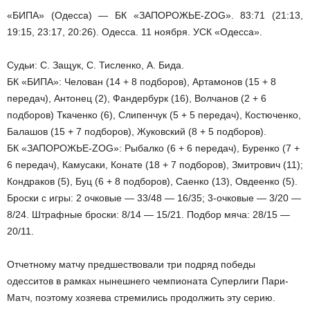
«БИПА» (Одесса) — БК «ЗАПОРОЖЬЕ-ZOG». 83:71 (21:13,
19:15, 23:17, 20:26). Одесса. 11 ноября. УСК «Одесса».
Судьи: С. Защук, С. Тисленко, А. Бида.
БК «БИПА»: Челован (14 + 8 подборов), Артамонов (15 + 8
передач), Антонец (2), Фандербурк (16), Волчанов (2 + 6
подборов) Ткаченко (6), Слипенчук (5 + 5 передач), Костюченко,
Балашов (15 + 7 подборов), Жуковский (8 + 5 подборов).
БК «ЗАПОРОЖЬЕ-ZOG»: Рыбалко (6 + 6 передач), Буренко (7 +
6 передач), Камусаки, Конате (18 + 7 подборов), Змитрович (11);
Кондраков (5), Буц (6 + 8 подборов), Саенко (13), Овдеенко (5).
Броски с игры: 2 очковые — 33/48 — 16/35; 3-очковые — 3/20 —
8/24. Штрафные броски: 8/14 — 15/21. Подбор мяча: 28/15 —
20/11.
Отчетному матчу предшествовали три подряд победы
одесситов в рамках нынешнего чемпионата Суперлиги Пари-
Матч, поэтому хозяева стремились продолжить эту серию.