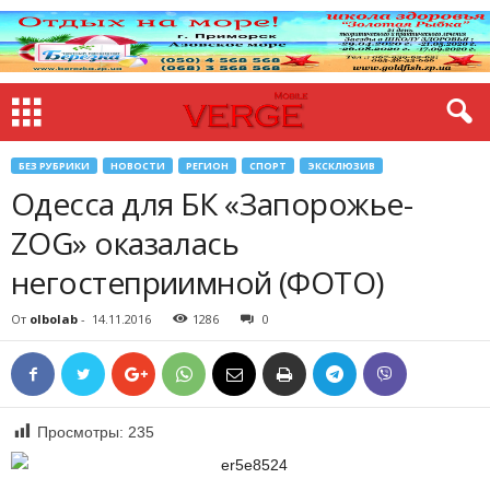
БЕЗ РУБРИКИ
НОВОСТИ
РЕГИОН
СПОРТ
ЭКСКЛЮЗИВ
Одесса для БК «Запорожье-
ZOG» оказалась
негостеприимной (ФОТО)
От
olbolab
-
14.11.2016
1286
0
Просмотры:
235