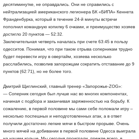
десятиминутке, не оправдались. Они не справились с
нейтрализацией американского легионера БК «БИПА» Кеннета
Франденбурка, который в течение 24-й минуты встречи
пополнил командную копилку 6 очками, и преимущество хозяев
достигло 20 пунктов — 52:32.
Заключительная четверть началась при счете 63:45 в пользу
одесситов. Понимая, что при таком отрыва соперникам трудно
будет перевести игру в овертайм, хозяева несколько
расслабились, позволив запорожцам сократить отставание до 9
пунктов (62:71), но не более того.
Дмитрий Щиглинский, главный тренер «Запорожье-ZOG»:
— Соперник сегодня был лучше нас во многих компонентах,
начиная с подбора и заканчивая заряженностью на борьбу. К
сожалению, в первой половине мы сами себе поломали игру –
несколько поспешных и неподготовленных атак, а в ответ
получили достаточно легкие мячи в быстром прорыве. Очень
много мячей на добивании в первой половине Одесса выиграла
на нашем кольце. Мы сегодня проиграли, прежде всего, в