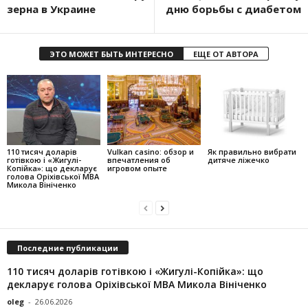
зерна в Украине
дню борьбы с диабетом
ЭТО МОЖЕТ БЫТЬ ИНТЕРЕСНО
ЕЩЕ ОТ АВТОРА
110 тисяч доларів
Vulkan casino: обзор и
Як правильно вибрати
готівкою і «Жигулі-
впечатления об
дитяче ліжечко
Копійка»: що декларує
игровом опыте
голова Оріхівської МВА
Микола Вініченко
Последние публикации
110 тисяч доларів готівкою і «Жигулі-Копійка»: що
декларує голова Оріхівської МВА Микола Вініченко
oleg
-
26.06.2026