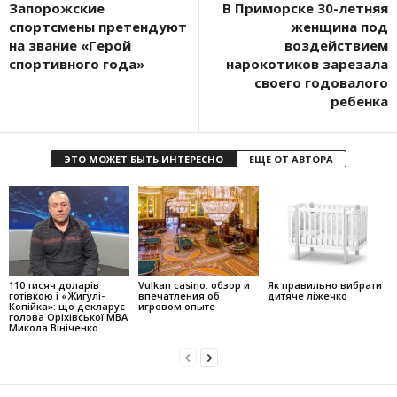
Запорожские
В Приморске 30-летняя
спортсмены претендуют
женщина под
на звание «Герой
воздействием
спортивного года»
нарокотиков зарезала
своего годовалого
ребенка
ЭТО МОЖЕТ БЫТЬ ИНТЕРЕСНО
ЕЩЕ ОТ АВТОРА
110 тисяч доларів
Vulkan casino: обзор и
Як правильно вибрати
готівкою і «Жигулі-
впечатления об
дитяче ліжечко
Копійка»: що декларує
игровом опыте
голова Оріхівської МВА
Микола Вініченко