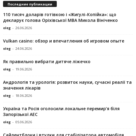
Последние публикации
110 тисяч доларів готівкою і «Жигулі-Копійка»: що
декларує голова Оріхівської МВА Микола Вініченко
oleg
-
26.06.2026
Vulkan casino: обзор и впечатления об игровом опыте
oleg
-
24.06.2026
Як правильно вибрати дитяче ліжечко
oleg
-
19.06.2026
Андрологія та урологія: розвиток науки, сучасні реалії та
значення лікарів
oleg
-
18.06.2026
Україна та Росія оголосили локальне перемир’я біля
Запорізької АЕС
oleg
-
05.06.2026
Сайлентблоки і втулки для стабілізатора автомобіля