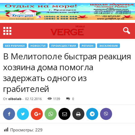
БЕЗ РУБРИКИ
НОВОСТИ
ПРОИСШЕСТВИЯ
РЕГИОН
ЭКСКЛЮЗИВ
В Мелитополе быстрая реакция
хозяина дома помогла
задержать одного из
грабителей
От
olbolab
-
02.12.2016
1139
0
Просмотры:
229