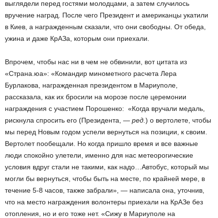
выглядели перед гостями молодцами, а затем случилось
вручение наград. После чего Президент и американцы укатили
в Киев, а награжденным сказали, что они свободны. От обеда,
ужина и даже КрАЗа, которым они приехали.
Впрочем, чтобы нас ни в чем не обвинили, вот цитата из
«Страна.юа»: «Командир минометного расчета Лера
Бурлакова, награжденная президентом в Мариуполе,
рассказала, как их бросили на морозе после церемонии
награждения с участием Порошенко: «Когда вручали медаль,
рискнула спросить его (Президента,
— ред.
) о вертолете, чтобы
мы перед Новым годом успели вернуться на позиции, к своим.
Вертолет пообещали. Но когда пришло время и все важные
люди спокойно улетели, именно для нас метеорогические
условия вдруг стали не такими, как надо…Автобус, который мы
могли бы вернуться, чтобы быть на месте, по крайней мере, в
течение 5-8 часов, также забрали», — написала она, уточнив,
что на место награждения волонтеры приехали на КрАЗе без
отопления, но и его тоже нет. «Сижу в Мариуполе на