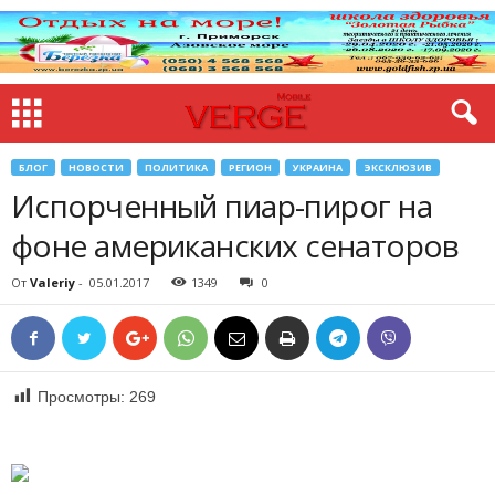
БЛОГ
НОВОСТИ
ПОЛИТИКА
РЕГИОН
УКРАИНА
ЭКСКЛЮЗИВ
Испорченный пиар-пирог на
фоне американских сенаторов
От
Valeriy
-
05.01.2017
1349
0
Просмотры:
269