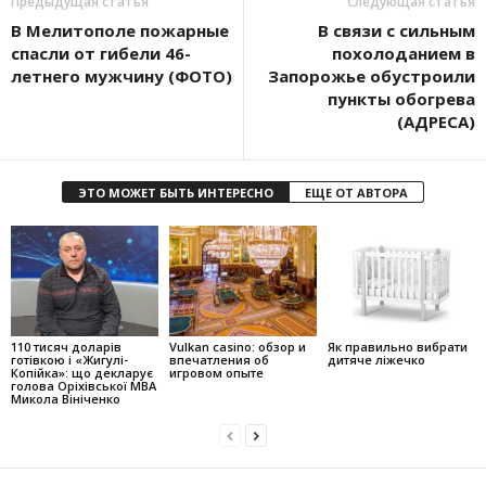
Предыдущая статья
Следующая статья
В Мелитополе пожарные
В связи с сильным
спасли от гибели 46-
похолоданием в
летнего мужчину (ФОТО)
Запорожье обустроили
пункты обогрева
(АДРЕСА)
ЭТО МОЖЕТ БЫТЬ ИНТЕРЕСНО
ЕЩЕ ОТ АВТОРА
110 тисяч доларів
Vulkan casino: обзор и
Як правильно вибрати
готівкою і «Жигулі-
впечатления об
дитяче ліжечко
Копійка»: що декларує
игровом опыте
голова Оріхівської МВА
Микола Вініченко