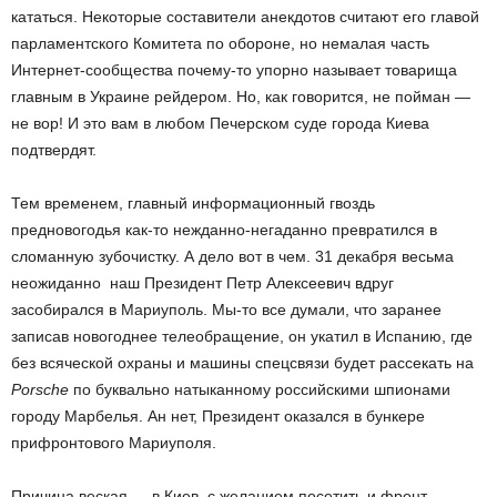
кататься. Некоторые составители анекдотов считают его главой
парламентского Комитета по обороне, но немалая часть
Интернет-сообщества почему-то упорно называет товарища
главным в Украине рейдером. Но, как говорится, не пойман —
не вор! И это вам в любом Печерском суде города Киева
подтвердят.
Тем временем, главный информационный гвоздь
предновогодья как-то нежданно-негаданно превратился в
сломанную зубочистку. А дело вот в чем. 31 декабря весьма
неожиданно наш Президент Петр Алексеевич вдруг
засобирался в Мариуполь. Мы-то все думали, что заранее
записав новогоднее телеобращение, он укатил в Испанию, где
без всяческой охраны и машины спецсвязи будет рассекать на
Porsche
по буквально натыканному российскими шпионами
городу Марбелья. Ан нет, Президент оказался в бункере
прифронтового Мариуполя.
Причина веская — в Киев, с желанием посетить и фронт,