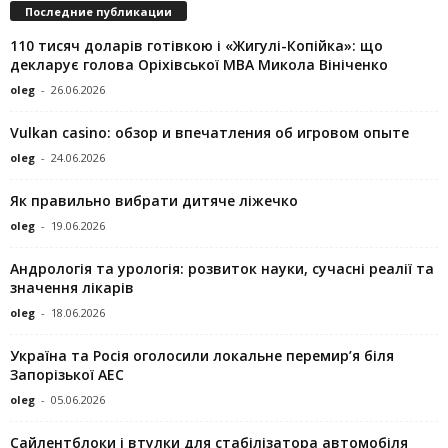
Последние публикации
110 тисяч доларів готівкою і «Жигулі-Копійка»: що
декларує голова Оріхівської МВА Микола Вініченко
oleg
-
26.06.2026
Vulkan casino: обзор и впечатления об игровом опыте
oleg
-
24.06.2026
Як правильно вибрати дитяче ліжечко
oleg
-
19.06.2026
Андрологія та урологія: розвиток науки, сучасні реалії та
значення лікарів
oleg
-
18.06.2026
Україна та Росія оголосили локальне перемир’я біля
Запорізької АЕС
oleg
-
05.06.2026
Сайлентблоки і втулки для стабілізатора автомобіля