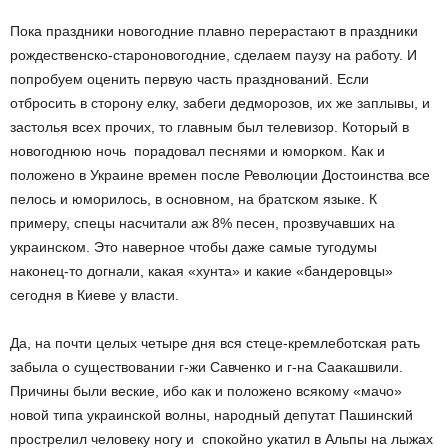
Пока праздники новогодние плавно перерастают в праздники
рождественско-староновогодние, сделаем паузу на работу. И
попробуем оценить первую часть празднований. Если
отбросить в сторону елку, забеги дедморозов, их же заплывы, и
застолья всех прочих, то главным был телевизор. Который в
новогоднюю ночь порадовал песнями и юморком. Как и
положено в Украине времен после Революции Достоинства все
пелось и юморилось, в основном, на братском языке. К
примеру, спецы насчитали аж 8% песен, прозвучавших на
украинском. Это наверное чтобы даже самые тугодумы
наконец-то догнали, какая «хунта» и какие «бандеровцы»
сегодня в Киеве у власти.
Да, на почти целых четыре дня вся стеце-кремлеботская рать
забыла о существовании г-жи Савченко и г-на Саакашвили.
Причины были веские, ибо как и положено всякому «мачо»
новой типа украинской волны, народный депутат Пашинский
прострелил человеку ногу и спокойно укатил в Альпы на лыжах