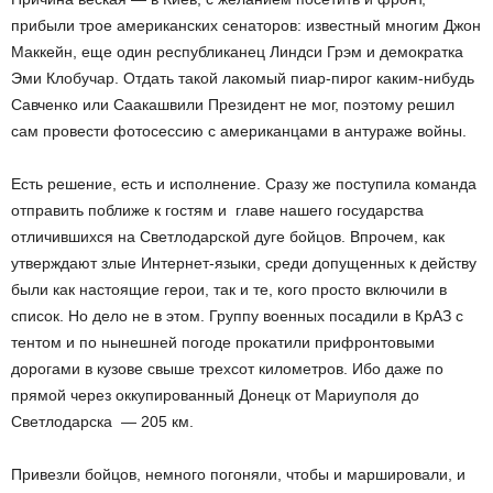
прибыли трое американских сенаторов: известный многим Джон
Маккейн, еще один республиканец Линдси Грэм и демократка
Эми Клобучар. Отдать такой лакомый пиар-пирог каким-нибудь
Савченко или Саакашвили Президент не мог, поэтому решил
сам провести фотосессию с американцами в антураже войны.
Есть решение, есть и исполнение. Сразу же поступила команда
отправить поближе к гостям и главе нашего государства
отличившихся на Светлодарской дуге бойцов. Впрочем, как
утверждают злые Интернет-языки, среди допущенных к действу
были как настоящие герои, так и те, кого просто включили в
список. Но дело не в этом. Группу военных посадили в КрАЗ с
тентом и по нынешней погоде прокатили прифронтовыми
дорогами в кузове свыше трехсот километров. Ибо даже по
прямой через оккупированный Донецк от Мариуполя до
Светлодарска — 205 км.
Привезли бойцов, немного погоняли, чтобы и маршировали, и