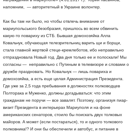
напомним, — авторитетный в Украине волонтер.
Как бы там ни было, но чтобы отвлечь внимание от
мариупольського безобразия, пришлось во всем обвинить
какую-то повариху из СТБ. Бывшая домохозяйка Алла
Ковальчук, обучающая телезрительниц варить щи и борщи,
стала главной жертвой стеце-кремлеботов, ибо неправильно
отпраздновала Новый год. Два дня только ее и полоскали! Мы
согласны — неправильно с Путиным в телевизоре и словами о
дружбе праздновать. Но Ковальчук — лишь повариха и
домохозяйка, а есть еще целая Администрация Президента.
Где уже за 2,5 года пребывания в должностях полководцев
Полторака и Муженко, должны догадываться: что этим
гражданам не поручи — все завалят. Поэтому, организуя пиар-
визит Президента в интерьерах Мариуполя и на фоне
американских сенаторов, стоило бы поискать двух толковых
майоров. А может (если постараться), то и одного толкового
полковника!? И они бы обеспечили и автобус, и питание в