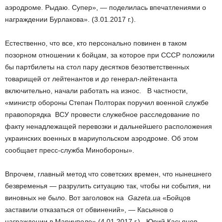
аэродроме. Рыдаю. Супер», — поделилась впечатлениями о
награждении Бурлакова». (3.01.2017 г.).
Естественно, что все, кто персонально повинен в таком
позорном отношении к бойцам, за которое при СССР положили
бы партбилеты на стол пару десятков безответственных
товарищей от лейтенантов и до генерал-лейтенанта
включительно, начали работать на износ. В частности,
«министр обороны Степан Полторак поручил военной службе
правопорядка ВСУ провести служебное расследование по
факту ненадлежащей перевозки и дальнейшего расположения
украинских военных в мариупольском аэродроме. Об этом
сообщает пресс-служба Минобороны».
Впрочем, главный метод что советских времен, что нынешнего
безвременья — разрулить ситуацию так, чтобы ни события, ни
виновных не было. Вот заголовок на
Gazeta.ua
«Бойцов
заставили отказаться от обвинений», — Касьянов о
награждении в Мариуполе» (4.01.2017 г.). Юрий Касьянов,