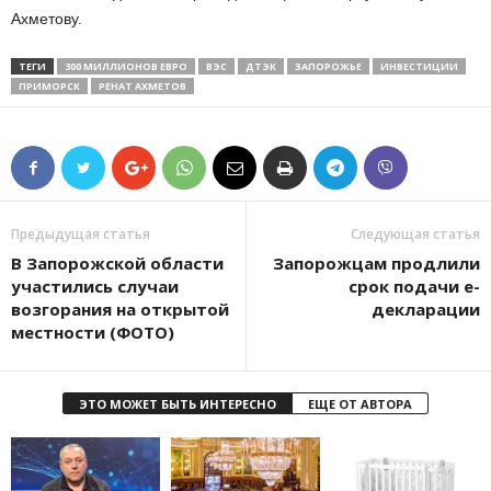
Ахметову.
ТЕГИ
300 МИЛЛИОНОВ ЕВРО
ВЭС
ДТЭК
ЗАПОРОЖЬЕ
ИНВЕСТИЦИИ
ПРИМОРСК
РЕНАТ АХМЕТОВ
Предыдущая статья
Следующая статья
В Запорожской области
Запорожцам продлили
участились случаи
срок подачи е-
возгорания на открытой
декларации
местности (ФОТО)
ЭТО МОЖЕТ БЫТЬ ИНТЕРЕСНО
ЕЩЕ ОТ АВТОРА