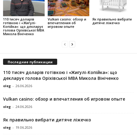
110 тисяч доларів
Vulkan casino: обзор и
Як правильно вибрати
готівкою і «Жигулі-
впечатления об
дитяче ліжечко
Копійка»: що декларує
игровом опыте
голова Оріхівської МВА
Микола Вініченко
Последние публикации
110 тисяч доларів готівкою і «Жигулі-Копійка»: що
декларує голова Оріхівської МВА Микола Вініченко
oleg
-
26.06.2026
Vulkan casino: обзор и впечатления об игровом опыте
oleg
-
24.06.2026
Як правильно вибрати дитяче ліжечко
oleg
-
19.06.2026