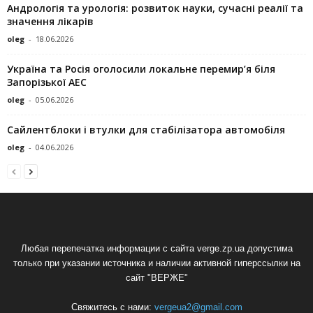
Андрологія та урологія: розвиток науки, сучасні реалії та
значення лікарів
oleg
-
18.06.2026
Україна та Росія оголосили локальне перемир’я біля
Запорізької АЕС
oleg
-
05.06.2026
Сайлентблоки і втулки для стабілізатора автомобіля
oleg
-
04.06.2026
Любая перепечатка информации с сайта verge.zp.ua допустима
только при указании источника и наличии активной гиперссылки на
сайт "ВЕРЖЕ"
Свяжитесь с нами:
vergeua2@gmail.com