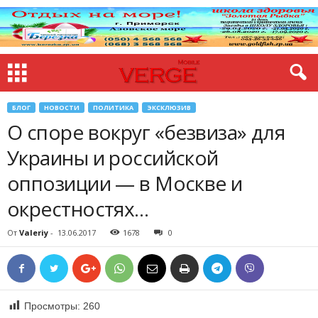
БЛОГ
НОВОСТИ
ПОЛИТИКА
ЭКСКЛЮЗИВ
О споре вокруг «безвиза» для
Украины и российской
оппозиции — в Москве и
окрестностях…
От
Valeriy
-
13.06.2017
1678
0
Просмотры:
260