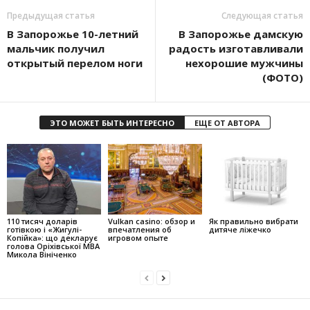
Предыдущая статья
Следующая статья
В Запорожье 10-летний
В Запорожье дамскую
мальчик получил
радость изготавливали
открытый перелом ноги
нехорошие мужчины
(ФОТО)
ЭТО МОЖЕТ БЫТЬ ИНТЕРЕСНО
ЕЩЕ ОТ АВТОРА
110 тисяч доларів
Vulkan casino: обзор и
Як правильно вибрати
готівкою і «Жигулі-
впечатления об
дитяче ліжечко
Копійка»: що декларує
игровом опыте
голова Оріхівської МВА
Микола Вініченко