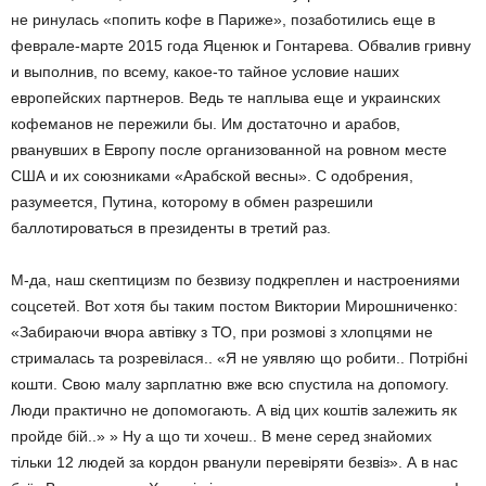
не ринулась «попить кофе в Париже», позаботились еще в
феврале-марте 2015 года Яценюк и Гонтарева. Обвалив гривну
и выполнив, по всему, какое-то тайное условие наших
европейских партнеров. Ведь те наплыва еще и украинских
кофеманов не пережили бы. Им достаточно и арабов,
рванувших в Европу после организованной на ровном месте
США и их союзниками «Арабской весны». С одобрения,
разумеется, Путина, которому в обмен разрешили
баллотироваться в президенты в третий раз.
М-да, наш скептицизм по безвизу подкреплен и настроениями
соцсетей. Вот хотя бы таким постом Виктории Мирошниченко:
«Забираючи вчора автівку з ТО, при розмові з хлопцями не
стрималась та розревілася.. «Я не уявляю що робити.. Потрібні
кошти. Свою малу зарплатню вже всю спустила на допомогу.
Люди практично не допомогають. А від цих коштів залежить як
пройде бій..» » Ну а що ти хочеш.. В мене серед знайомих
тільки 12 людей за кордон рванули перевіряти безвіз». А в нас