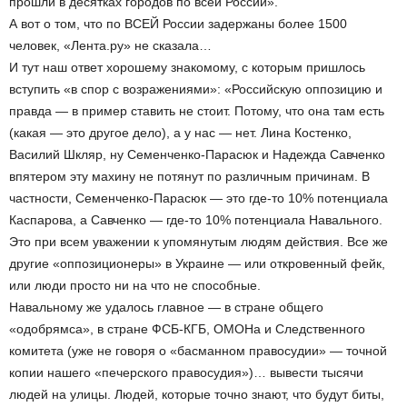
прошли в десятках городов по всей России».
А вот о том, что по ВСЕЙ России задержаны более 1500
человек, «Лента.ру» не сказала…
И тут наш ответ хорошему знакомому, с которым пришлось
вступить «в спор с возражениями»: «Российскую оппозицию и
правда — в пример ставить не стоит. Потому, что она там есть
(какая — это другое дело), а у нас — нет. Лина Костенко,
Василий Шкляр, ну Семенченко-Парасюк и Надежда Савченко
впятером эту махину не потянут по различным причинам. В
частности, Семенченко-Парасюк — это где-то 10% потенциала
Каспарова, а Савченко — где-то 10% потенциала Навального.
Это при всем уважении к упомянутым людям действия. Все же
другие «оппозиционеры» в Украине — или откровенный фейк,
или люди просто ни на что не способные.
Навальному же удалось главное — в стране общего
«одобрямса», в стране ФСБ-КГБ, ОМОНа и Следственного
комитета (уже не говоря о «басманном правосудии» — точной
копии нашего «печерского правосудия»)… вывести тысячи
людей на улицы. Людей, которые точно знают, что будут биты,