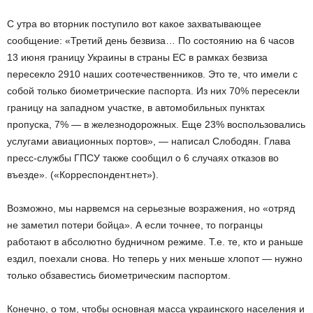
С утра во вторник поступило вот какое захватывающее
сообщение: «Третий день безвиза… По состоянию на 6 часов
13 июня границу Украины в страны ЕС в рамках безвиза
пересекло 2910 наших соотечественников. Это те, что имели с
собой только биометрические паспорта. Из них 70% пересекли
границу на западном участке, в автомобильных пунктах
пропуска, 7% — в железнодорожных. Еще 23% воспользовались
услугами авиационных портов», — написал Слободян. Глава
пресс-службы ГПСУ также сообщил о 6 случаях отказов во
въезде». («Корреспондент.нет»).
Возможно, мы нарвемся на серьезные возражения, но «отряд
не заметил потери бойца». А если точнее, то погранцы
работают в абсолютно будничном режиме. Т.е. те, кто и раньше
ездил, поехали снова. Но теперь у них меньше хлопот — нужно
только обзавестись биометрическим паспортом.
Конечно, о том, чтобы основная масса украинского населения и