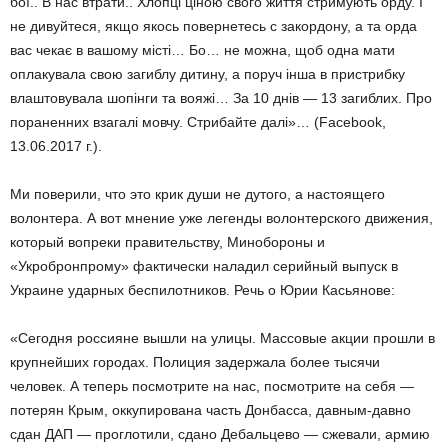
бої.. В нас втрати.. Хлопці ціною свого життя стримують орду. І
не дивуйтеся, якщо якось повернетесь с закордону, а та орда
вас чекає в вашому місті… Бо… не можна, щоб одна мати
оплакувала свою загиблу дитину, а поруч інша в пристрибку
влаштовувала шопінги та вояжі… За 10 днів — 13 загиблих. Про
пораненних взагалі мовчу. Стрибайте далі»… (Facebook,
13.06.2017 г.).
Ми поверили, что это крик души не дутого, а настоящего
волонтера. А вот мнение уже легенды волонтерского движения,
который вопреки правительству, Минобороны и
«Укробронпрому» фактически наладил серийный выпуск в
Украине ударных беспилотников. Речь о Юрии Касьянове:
«Сегодня россияне вышли на улицы. Массовые акции прошли в
крупнейших городах. Полиция задержала более тысячи
человек. А теперь посмотрите на нас, посмотрите на себя —
потерян Крым, оккупирована часть Донбасса, давным-давно
сдан ДАП — проглотили, сдано Дебальцево — сжевали, армию