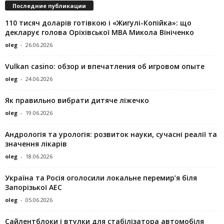
Последние публикации
110 тисяч доларів готівкою і «Жигулі-Копійка»: що
декларує голова Оріхівської МВА Микола Вініченко
oleg
-
26.06.2026
Vulkan casino: обзор и впечатления об игровом опыте
oleg
-
24.06.2026
Як правильно вибрати дитяче ліжечко
oleg
-
19.06.2026
Андрологія та урологія: розвиток науки, сучасні реалії та
значення лікарів
oleg
-
18.06.2026
Україна та Росія оголосили локальне перемир’я біля
Запорізької АЕС
oleg
-
05.06.2026
Сайлентблоки і втулки для стабілізатора автомобіля