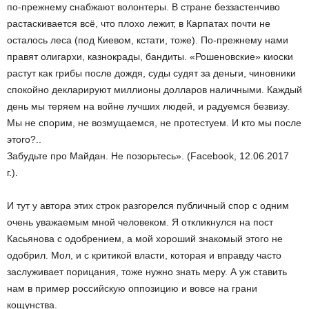
по-прежнему снабжают волонтеры. В стране беззастенчиво
растаскивается всё, что плохо лежит, в Карпатах почти не
осталось леса (под Киевом, кстати, тоже). По-прежнему нами
правят олигархи, казнокрады, бандиты. «Рошеновские» киоски
растут как грибы после дождя, суды судят за деньги, чиновники
спокойно декларируют миллионы долларов наличными. Каждый
день мы теряем на войне лучших людей, и радуемся безвизу.
Мы не спорим, не возмущаемся, не протестуем. И кто мы после
этого?..
Забудьте про Майдан. Не позорьтесь». (Facebook, 12.06.2017
г.).
И тут у автора этих строк разгорелся публичный спор с одним
очень уважаемым мной человеком. Я откликнулся на пост
Касьянова с одобрением, а мой хороший знакомый этого не
одобрил. Мол, и с критикой власти, которая и вправду часто
заслуживает порицания, тоже нужно знать меру. А уж ставить
нам в пример российскую оппозицию и вовсе на грани
кощунства.