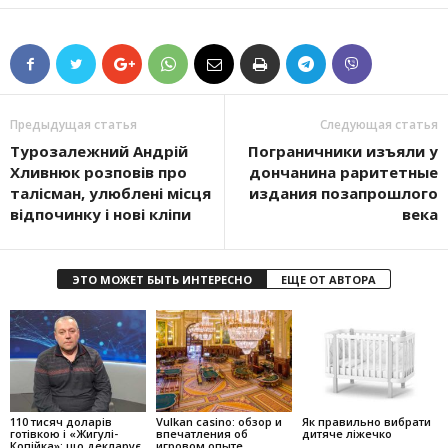
Предыдущая статья
Следующая статья
Турозалежний Андрій
Пограничники изъяли у
Хливнюк розповів про
дончанина раритетные
талісман, улюблені місця
издания позапрошлого
відпочинку і нові кліпи
века
ЭТО МОЖЕТ БЫТЬ ИНТЕРЕСНО
ЕЩЕ ОТ АВТОРА
110 тисяч доларів
Vulkan casino: обзор и
Як правильно вибрати
готівкою і «Жигулі-
впечатления об
дитяче ліжечко
Копійка»: що декларує
игровом опыте