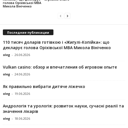
голова Оріхівської МВА
Микола Вініченко
Последние публикации
110 тисяч доларів готівкою і «Жигулі-Копійка»: що
декларує голова Оріхівської МВА Микола Вініченко
oleg
-
26.06.2026
Vulkan casino: обзор и впечатления об игровом опыте
oleg
-
24.06.2026
Як правильно вибрати дитяче ліжечко
oleg
-
19.06.2026
Андрологія та урологія: розвиток науки, сучасні реалії та
значення лікарів
oleg
-
18.06.2026