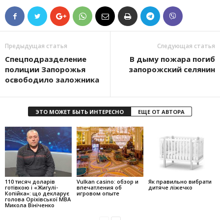
Предыдущая статья
Следующая статья
Спецподразделение
В дыму пожара погиб
полиции Запорожья
запорожский селянин
освободило заложника
ЭТО МОЖЕТ БЫТЬ ИНТЕРЕСНО
ЕЩЕ ОТ АВТОРА
110 тисяч доларів
Vulkan casino: обзор и
Як правильно вибрати
готівкою і «Жигулі-
впечатления об
дитяче ліжечко
Копійка»: що декларує
игровом опыте
голова Оріхівської МВА
Микола Вініченко