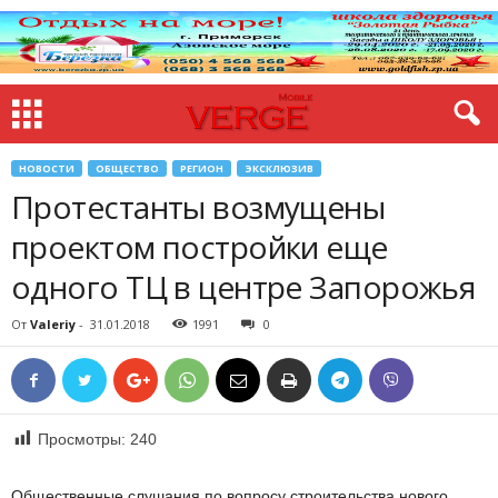
НОВОСТИ
ОБЩЕСТВО
РЕГИОН
ЭКСКЛЮЗИВ
Протестанты возмущены
проектом постройки еще
одного ТЦ в центре Запорожья
От
Valeriy
-
31.01.2018
1991
0
Просмотры:
240
Общественные слушания по вопросу строительства нового