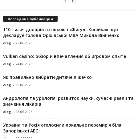
Последние публикации
110 тисяч доларів готівкою і «Жигулі-Копійка»: що
декларує голова Оріхівської МВА Микола Вініченко
oleg
-
26.06.2026
Vulkan casino: обзор и впечатления об игровом опыте
oleg
-
24.06.2026
Як правильно вибрати дитяче ліжечко
oleg
-
19.06.2026
Андрологія та урологія: розвиток науки, сучасні реалії та
значення лікарів
oleg
-
18.06.2026
Україна та Росія оголосили локальне перемир’я біля
Запорізької АЕС