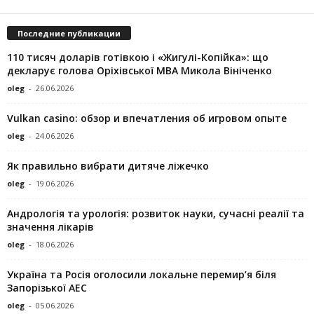
Последние публикации
110 тисяч доларів готівкою і «Жигулі-Копійка»: що
декларує голова Оріхівської МВА Микола Вініченко
oleg
-
26.06.2026
Vulkan casino: обзор и впечатления об игровом опыте
oleg
-
24.06.2026
Як правильно вибрати дитяче ліжечко
oleg
-
19.06.2026
Андрологія та урологія: розвиток науки, сучасні реалії та
значення лікарів
oleg
-
18.06.2026
Україна та Росія оголосили локальне перемир’я біля
Запорізької АЕС
oleg
-
05.06.2026