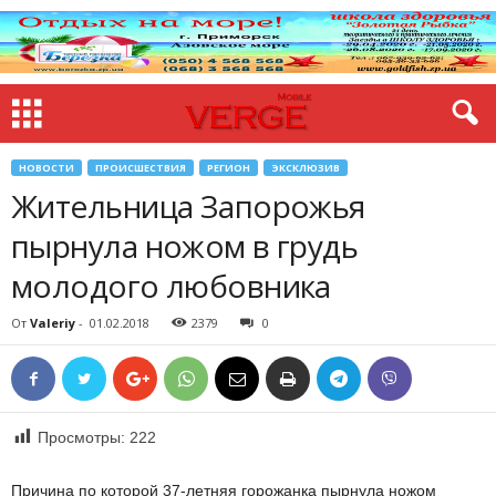
НОВОСТИ
ПРОИСШЕСТВИЯ
РЕГИОН
ЭКСКЛЮЗИВ
Жительница Запорожья
пырнула ножом в грудь
молодого любовника
От
Valeriy
-
01.02.2018
2379
0
Просмотры:
222
Причина по которой 37-летняя горожанка пырнула ножом