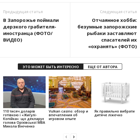
Предыдущая статья
Следующая статья
В Запорожье поймали
Отчаянное хобби:
дерзкого грабителя-
безумные запорожские
иностранца (ФОТО/
рыбаки заставляют
ВИДЕО)
спасателей их
«охранять» (ФОТО)
ЭТО МОЖЕТ БЫТЬ ИНТЕРЕСНО
ЕЩЕ ОТ АВТОРА
110 тисяч доларів
Vulkan casino: обзор и
Як правильно вибрати
готівкою і «Жигулі-
впечатления об
дитяче ліжечко
Копійка»: що декларує
игровом опыте
голова Оріхівської МВА
Микола Вініченко