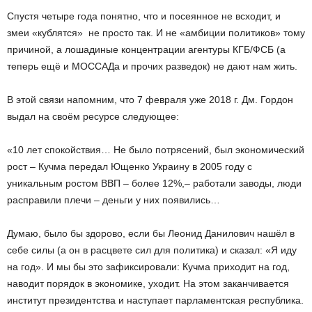
Спустя четыре года понятно, что и посеянное не всходит, и
змеи «кублятся» ­ не просто так. И не «амбиции политиков» тому
причиной, а лошадиные концентрации агентуры КГБ/ФСБ (а
теперь ещё и МОССАДа и прочих разведок) не дают нам жить.
В этой связи напомним, что 7 февраля уже 2018 г. Дм. Гордон
выдал на своём ресурсе следующее:
«10 лет спокойствия… Не было потрясений, был экономический
рост – Кучма передал Ющенко Украину в 2005 году с
уникальным ростом ВВП – более 12%,– работали заводы, люди
расправили плечи – деньги у них появились…
Думаю, было бы здорово, если бы Леонид Данилович нашёл в
себе силы (а он в расцвете сил для политика) и сказал: «Я иду
на год». И мы бы это зафиксировали: Кучма приходит на год,
наводит порядок в экономике, уходит. На этом заканчивается
институт президентства и наступает парламентская республика.