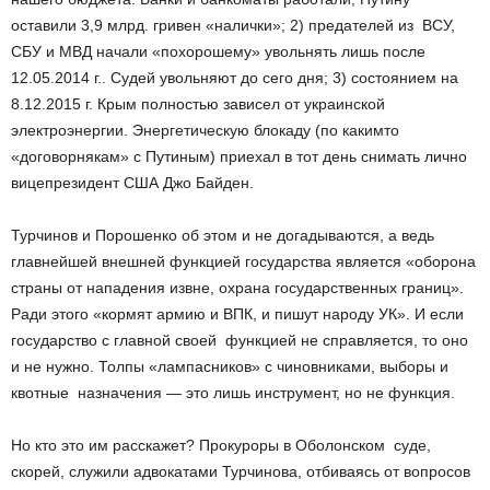
оставили 3,9 млрд. гривен «налички»; 2) предателей из ВСУ,
СБУ и МВД начали «по­хорошему» увольнять лишь после
12.05.2014 г.. Судей увольняют до сего дня; 3) состоянием на
8.12.2015 г. Крым полностью зависел от украинской
электроэнергии. Энергетическую блокаду (по каким­то
«договорнякам» с Путиным) приехал в тот день снимать лично
вице­президент США Джо Байден.
Турчинов и Порошенко об этом и не догадываются, а ведь
главнейшей внешней функцией государства является «оборона
страны от нападения извне, охрана государственных границ».
Ради этого «кормят армию и ВПК, и пишут народу УК». И если
государство с главной своей функцией не справляется, то оно
и не нужно. Толпы «лампасников» с чиновниками, выборы и
квотные назначения — это лишь инструмент, но не функция.
Но кто это им расскажет? Прокуроры в Оболонском суде,
скорей, служили адвокатами Турчинова, отбиваясь от вопросов