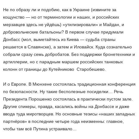
Не по образу ли и подобию, как в Украине (извините за
кощунство — но от терминологии и наших, и российских
мерзавцев здесь не уйдёшь) «утилизировали» и Майдан, и
добровольческие батальоны? В первом случае придумали
Донбасс (мол, выметайтесь из Киева — судьба страны
решается в Славянске), а затем и Иловайск. Куда сознательно
собрали сразу семь добробатов. Без поддержки бронетехники и
артиллерии, но с парадным маршем российских танковых
колонн от границы до Кутейниково ­ Старобешево.
И о Европе. В Мюнхене состоялась традиционная конференция
по безопасности. Ну такие бесполезные посиделки… Речь
Президента Порошенко состоялась в практически пустом зале.
Другие спикеры, правда, касались войны на Донбассе и даже
ввода туда миротворцев. Но основные тезисы «наших западных
партнёров» в последние четыре года неизменны: главное,
чтобы там всё Путина устраивало…