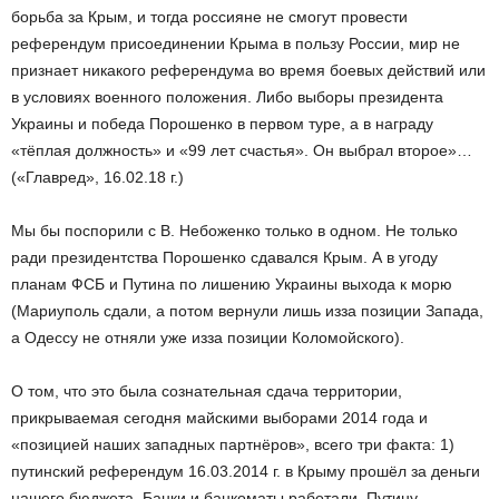
борьба за Крым, и тогда россияне не смогут провести
референдум присоединении Крыма в пользу России, мир не
признает никакого референдума во время боевых действий или
в условиях военного положения. Либо выборы президента
Украины и победа Порошенко в первом туре, а в награду ­
«тёплая должность» и «99 лет счастья». Он выбрал второе»…
(«Главред», 16.02.18 г.)
Мы бы поспорили с В. Небоженко только в одном. Не только
ради президентства Порошенко сдавался Крым. А в угоду
планам ФСБ и Путина по лишению Украины выхода к морю
(Мариуполь сдали, а потом вернули лишь из­за позиции Запада,
а Одессу не отняли уже из­за позиции Коломойского).
О том, что это была сознательная сдача территории,
прикрываемая сегодня майскими выборами 2014 года и
«позицией наших западных партнёров», всего три факта: 1)
путинский референдум 16.03.2014 г. в Крыму прошёл за деньги
нашего бюджета. Банки и банкоматы работали, Путину