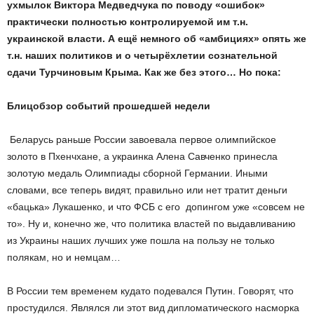
ухмылок
Виктора
Медведчука
по
поводу
«
ошибок
»
практически
полностью
контролируемой
им
т
.
н
.
украинской
власти
.
А
ещё
немного
об
«
амбициях
»
опять
же
т
.
н
.
наших
политиков
и
о
четырёхлетии
сознательной
сдачи
Турчиновым
Крыма
.
Как
же
без
этого
…
Но
пока
:
Блиц
обзор
событий
прошедшей
недели
Беларусь раньше России завоевала первое олимпийское
золото в Пхенчхане, а украинка Алена Савченко принесла
золотую медаль Олимпиады сборной Германии. Иными
словами, все теперь видят, правильно или нет тратит деньги
«бацька» Лукашенко, и что ФСБ с его допингом уже «совсем не
то». Ну и, конечно же, что политика властей по выдавливанию
из Украины наших лучших уже пошла на пользу не только
полякам, но и немцам…
В России тем временем куда­то подевался Путин. Говорят, что
простудился. Являлся ли этот вид дипломатического насморка