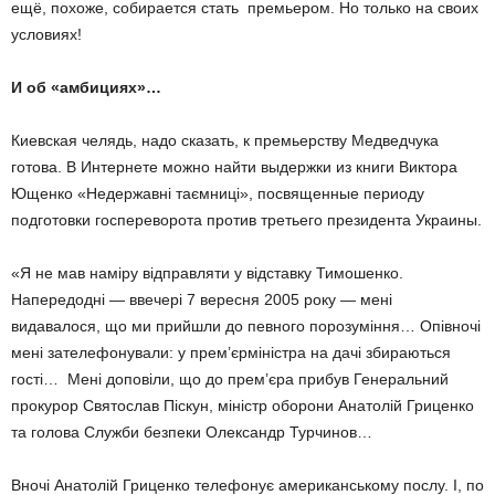
ещё, похоже, собирается стать премьером. Но только на своих
условиях!
И
об
«
амбициях
»…
Киевская челядь, надо сказать, к премьерству Медведчука
готова. В Интернете можно найти выдержки из книги Виктора
Ющенко «Недержавні таємниці», посвященные периоду
подготовки госпереворота против третьего президента Украины.
«Я не мав наміру відправляти у відставку Тимошенко.
Напередодні — ввечері 7 вересня 2005 року — мені
видавалося, що ми прийшли до певного порозуміння… Опівночі
мені зателефонували: у прем’єр­міністра на дачі збираються
гості… Мені доповіли, що до прем’єра прибув Генеральний
прокурор Святослав Піскун, міністр оборони Анатолій Гриценко
та голова Служби безпеки Олександр Турчинов…
Вночі Анатолій Гриценко телефонує американському послу. І, по