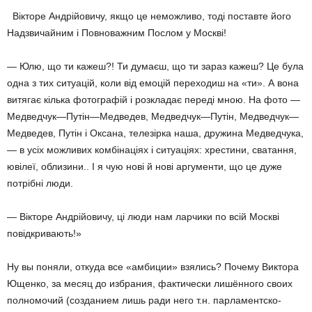
­ Вікторе Андрійовичу, якщо це неможливо, тоді поставте його
Надзвичайним і Повноважним Послом у Москві!
— Юлю, що ти кажеш?! Ти думаєш, що ти зараз кажеш? Це була
одна з тих ситуацій, коли від емоцій переходиш на «ти». А вона
витягає кілька фотографій і розкладає переді мною. На фото —
Медведчук—Путін—Медведев, Медведчук—Путін, Медведчук—
Медведев, Путін і Оксана, телезірка наша, дружина Медведчука,
— в усіх можливих комбінаціях і ситуаціях: хрестини, сватання,
ювілеї, облизини.. І я чую нові й нові аргументи, що це дуже
потрібні люди.
— Вікторе Андрійовичу, ці люди нам ларчики по всій Москві
повідкривають!»
Ну вы поняли, откуда все «амбиции» взялись? Почему Виктора
Ющенко, за месяц до избрания, фактически лишённого своих
полномочий (созданием лишь ради него т.н. парламентско­