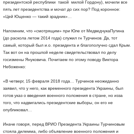
президентской республики ­ такой милой Гордону), мочили все
пять лет президентства и мочат до сих пор? Под коронное:
«Цей Ющенко — такий зрадник»…
Напомним, что «смотрящим» при Юле от Медведчука­Путина
(до раскола летом 2014 года) служил г­н Турчинов. Да, тот
самый, который был и.о. президента и благополучно сдал Крым.
Так вот он на прошлой неделе свидетельствовал по делу
госизмены Януковича. Почитаем по этому поводу Виктора
Небоженко:
«В четверг, 15 февраля 2018 года… Турчинов неожиданно
заявил, что у него, как временного президента Украины, был
готов указ о введения военного положения в стране, но из­за
того, что надвигались президентские выборы, он его не
опубликовал…
Иначе говоря, перед ВРИО Президента Украины Турчиновым
стояла дилемма, либо объявление военного положения и