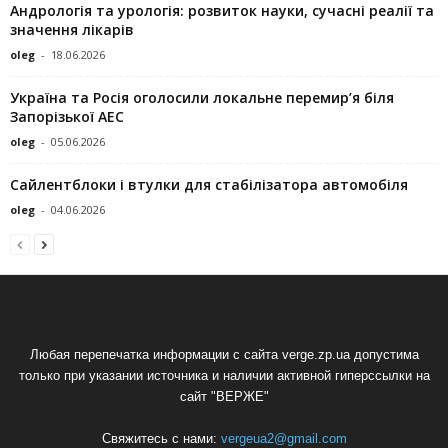
Андрологія та урологія: розвиток науки, сучасні реалії та
значення лікарів
oleg
-
18.06.2026
Україна та Росія оголосили локальне перемир’я біля
Запорізької АЕС
oleg
-
05.06.2026
Сайлентблоки і втулки для стабілізатора автомобіля
oleg
-
04.06.2026
Любая перепечатка информации с сайта verge.zp.ua допустима
только при указании источника и наличии активной гиперссылки на
сайт "ВЕРЖЕ"
Свяжитесь с нами:
vergeua2@gmail.com