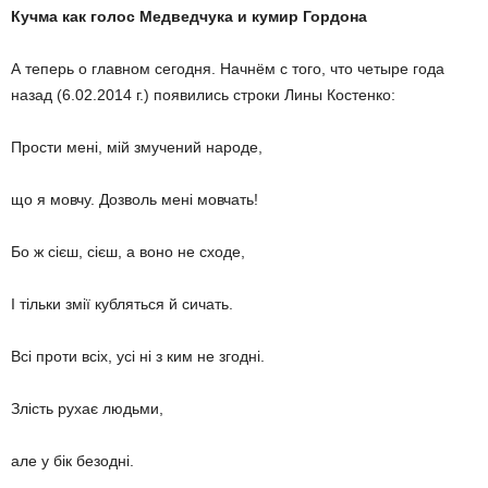
Кучма
как
голос
Медведчука
и
кумир
Гордона
А теперь о главном сегодня. Начнём с того, что четыре года
назад (6.02.2014 г.) появились строки Лины Костенко:
Прости мені, мій змучений народе,
що я мовчу. Дозволь мені мовчать!
Бо ж сієш, сієш, а воно не сходе,
І тільки змії кубляться й сичать.
Всі проти всіх, усі ні з ким не згодні.
Злість рухає людьми,
але у бік безодні.