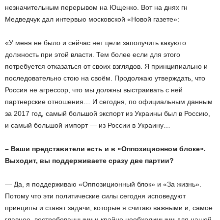
незначительным перерывом на Ющенко. Вот на днях г­н
Медведчук дал интервью московской «Новой газете»:
«У меня не было и сейчас нет цели заполучить какую­то
должность при этой власти. Тем более если для этого
потребуется отказаться от своих взглядов. Я принципиально и
последовательно стою на своём. Продолжаю утверждать, что
Россия не агрессор, что мы должны выстраивать с ней
партнерские отношения… И сегодня, по официальным данным
за 2017 год, самый большой экспорт из Украины был в Россию,
и самый большой импорт — из России в Украину…
–
Ваши
представители
есть
и
в
«
Оппозиционном
блоке
».
Выходит
,
вы
поддерживаете
сразу
две
партии
?
— Да, я поддерживаю «Оппозиционный блок» и «За жизнь».
Потому что эти политические силы сегодня исповедуют
принципы и ставят задачи, которые я считаю важными и, самое
главное, востребованными и крайне необходимыми для нашей