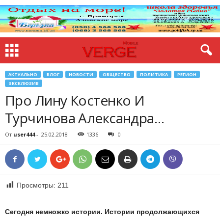
АКТУАЛЬНО
БЛОГ
НОВОСТИ
ОБЩЕСТВО
ПОЛИТИКА
РЕГИОН
ЭКСКЛЮЗИВ
Про Лину Костенко И
Турчинова Александра…
От
user444
-
25.02.2018
1336
0
Просмотры:
211
Сегодня
немножко
истории
.
Истории
продолжающихся