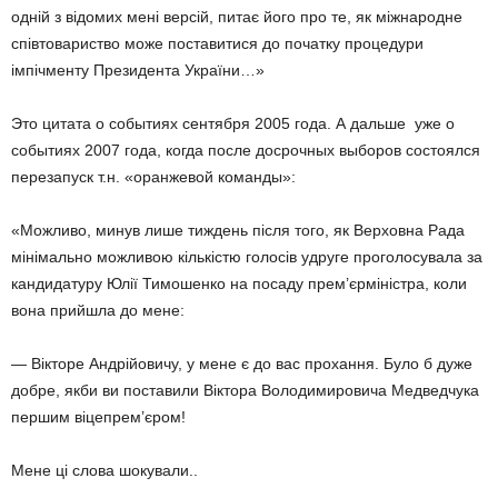
одній з відомих мені версій, питає його про те, як міжнародне
співтовариство може поставитися до початку процедури
імпічменту Президента України…»
Это цитата о событиях сентября 2005 года. А дальше ­ уже о
событиях 2007 года, когда после досрочных выборов состоялся
перезапуск т.н. «оранжевой команды»:
«Можливо, минув лише тиждень після того, як Верховна Рада
мінімально можливою кількістю голосів удруге проголосувала за
кандидатуру Юлії Тимошенко на посаду прем’єр­міністра, коли
вона прийшла до мене:
— Вікторе Андрійовичу, у мене є до вас прохання. Було б дуже
добре, якби ви поставили Віктора Володимировича Медведчука
першим віце­прем’єром!
Мене ці слова шокували..