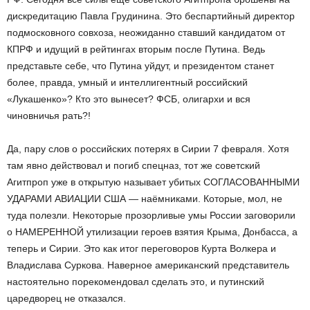
дискредитацию Павла Грудинина. Это беспартийный директор
подмосковного совхоза, неожиданно ставший кандидатом от
КПРФ и идущий в рейтингах вторым после Путина. Ведь
представьте себе, что Путина уйдут, и президентом станет
более, правда, умный и интеллигентный российский
«Лукашенко»? Кто это вынесет? ФСБ, олигархи и вся
чиновничья рать?!
Да, пару слов о российских потерях в Сирии 7 февраля. Хотя
там явно действовал и погиб спецназ, тот же советский
Агитпроп уже в открытую называет убитых СОГЛАСОВАННЫМИ
УДАРАМИ АВИАЦИИ США — наёмниками. Которые, мол, не
туда полезли. Некоторые прозорливые умы России заговорили
о НАМЕРЕННОЙ утилизации героев взятия Крыма, Донбасса, а
теперь и Сирии. Это как итог переговоров Курта Волкера и
Владислава Суркова. Наверное американский представитель
настоятельно порекомендовал сделать это, и путинский
царедворец не отказался.