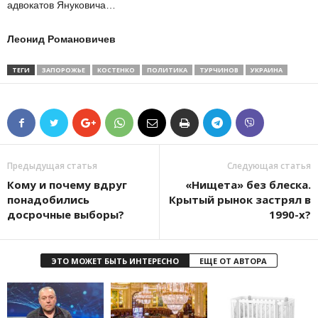
адвокатов Януковича…
Леонид
Романовичев
ТЕГИ
ЗАПОРОЖЬЕ
КОСТЕНКО
ПОЛИТИКА
ТУРЧИНОВ
УКРАИНА
Предыдущая статья
Следующая статья
Кому и почему вдруг
«Нищета» без блеска.
понадобились
Крытый рынок застрял в
досрочные выборы?
1990-­х?
ЭТО МОЖЕТ БЫТЬ ИНТЕРЕСНО
ЕЩЕ ОТ АВТОРА