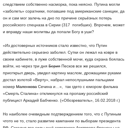
следствием собственно насморка, пока неясно. Путина могли
«заболеть» соратники, попавшие под американские санкции, да
он и сам мог залечь на дно по причине серьёзных потерь
российского спецназа в Сирии (317 погибших). Впрочем, может
и вправду наши молитвы да попали Богу в уши?
«Из достоверных источников стало известно, что Путин
действительно серьезно заболел. Сутки он лежал на ковре в
своем кабинете, в луже собственной мочи, куда охрана боялась
войти, но через три дня
Берия
Песков все же решился,
приоткрыл дверь, увидел картину маслом, дрожащими руками
достал золотой «Верту», набрал непослушными пальцами
номер
Маленкова
Сечина и…», ­ так где­то с юмором фильма
«Смерть Сталина» откликнулся на пропажу российский
публицист Аркадий Бабченко. («Обозреватель», 16.02.2018 г.)
Но наиболее очевидным подтверждением того, что с Путиным
что­то не то, стало развитие кампании по выборам президента
РФ. Сегодня все силы ещё советского Агитпропа брошены на