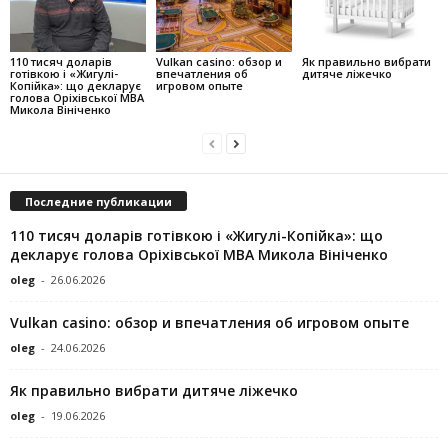
110 тисяч доларів
Vulkan casino: обзор и
Як правильно вибрати
готівкою і «Жигулі-
впечатления об
дитяче ліжечко
Копійка»: що декларує
игровом опыте
голова Оріхівської МВА
Микола Вініченко
Последние публикации
110 тисяч доларів готівкою і «Жигулі-Копійка»: що
декларує голова Оріхівської МВА Микола Вініченко
oleg
-
26.06.2026
Vulkan casino: обзор и впечатления об игровом опыте
oleg
-
24.06.2026
Як правильно вибрати дитяче ліжечко
oleg
-
19.06.2026