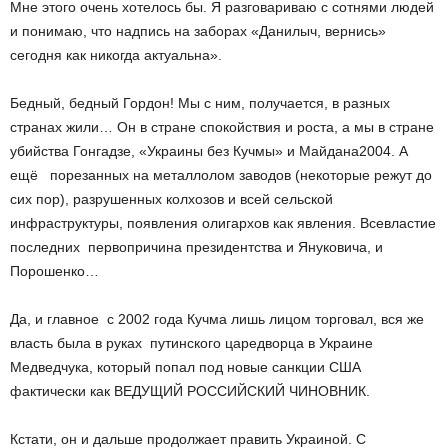
Мне этого очень хотелось бы. Я разговариваю с сотнями людей
и понимаю, что надпись на заборах «Данилыч, вернись»
сегодня как никогда актуальна».
Бедный, бедный Гордон! Мы с ним, получается, в разных
странах жили… Он в стране спокойствия и роста, а мы в стране
убийства Гонгадзе, «Украины без Кучмы» и Майдана­2004. А
ещё ­ порезанных на металлолом заводов (некоторые режут до
сих пор), разрушенных колхозов и всей сельской
инфраструктуры, появления олигархов как явления. Всевластие
последних ­ первопричина президентства и Януковича, и
Порошенко…
Да, и главное ­ с 2002 года Кучма лишь лицом торговал, вся же
власть была в руках путинского царедворца в Украине
Медведчука, который попал под новые санкции США
фактически как ВЕДУЩИЙ РОССИЙСКИЙ ЧИНОВНИК.
Кстати, он и дальше продолжает править Украиной. С