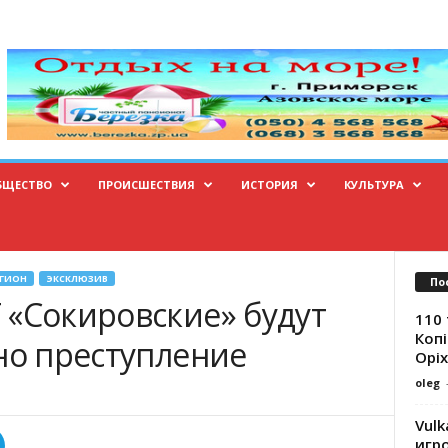
БЩЕСТВО
ПРОИСШЕСТВИЯ
ИСТОРИЯ
КУЛЬТУРА
ЕГИОН
ЭКСКЛЮЗИВ
По
 «Сокировские» будут
110 
Копі
но преступление
Оріх
oleg
Vulk
игр