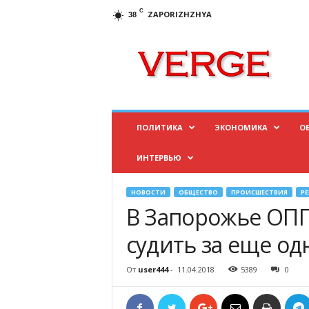
C
ZAPORIZHZHYA
38
И
н
ф
о
р
м
а
ПОЛИТИКА
ЭКОНОМИКА
О
ц
и
ИНТЕРВЬЮ
о
н
н
НОВОСТИ
ОБЩЕСТВО
ПРОИСШЕСТВИЯ
Р
ы
В Запорожье ОПГ
й
п
судить за еще од
о
р
От
user444
-
11.04.2018
5389
0
т
а
л