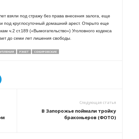
лет взяли под стражу без права внесения залога, еще
ли под круглосуточный домашний арест. Открыто еще
кам ч.2 ст.189 («Вымогательство») Уголовного кодекса
ает до семи лет лишения свободы.
УПЛЕНИЯ
РЭКЕТ
СОКИРОВСКИЕ
Следующая статья
В Запорожье поймали тройку
ом
браконьеров (ФОТО)