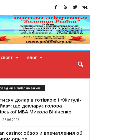
СПОРТ
БЛОГ
следние публикации
тисяч доларів готівкою і «Жигулі-
йка»: що декларує голова
івської МВА Микола Вініченко
-
26.06.2026
an casino: обзор и впечатления об
овом опыте