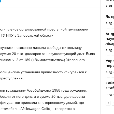
oleg
Як 
oleg
сти членов организованной преступной группировки
Андр
 ГУ НПУ в Запорожской области.
наук
ліка
ступники незаконно лишили свободы жительницу
oleg
 сумме 20 тыс. долларов за несуществующий долг. Было
накам ч. 2 ст. 189 («Вымогательство») Уголовного
Укра
пере
oleg
олицейские установили причастность фигурантов к
преступления.
Сайл
ста
ли гражданину Азербайджана 1958 года рождения,
oleg
вали от него деньги в сумме 20 тыс. долларов за
 фигурантов приехали к потерпевшему домой, где
томобиль «Volkswagen Golf», – говорится в