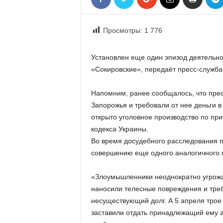
«
В
Е
Просмотры:
1 776
Р
Ж
Установлен еще один эпизод деятельно
Е
«Сокировские», передаёт пресс-служба
»
Напомним, ранее сообщалось, что пре
Запорожья и требовали от нее деньги в
открыто уголовное производство по приз
кодекса Украины.
Во время досудебного расследования п
совершению еще одного аналогичного 
«Злоумышленники неоднократно угрожа
наносили телесные повреждения и требо
несуществующий долг. А 5 апреля трое
заставили отдать принадлежащий ему ав