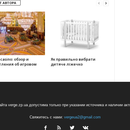
Т АВТОРА
 casino: обзор и
Як правильно вибрати
тления об игровом
дитяче ліжечко
йта verge.zp.ua допустима только при указании источника и наличии ак
Свяжитесь с нами:
vergeua2@gmail.com