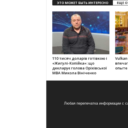
ЭТО МОЖЕТ БЫТЬ ИНТЕРЕСНО
ЕЩЕ О
110 тисяч доларів готівкою і
Vulkan
«Жигулі-Копійка»: що
впеча
декларує голова Оріхівської
опыте
МВА Микола Вініченко
Любая перепечатка информации с са