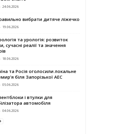
-
24.06.2026
правильно вибрати дитяче ліжечко
-
19.06.2026
ологія та урологія: розвиток
и, сучасні реалії та значення
рів
-
18.06.2026
їна та Росія оголосили локальне
мир’я біля Запорізької АЕС
-
05.06.2026
ентблоки і втулки для
білізатора автомобіля
-
04.06.2026