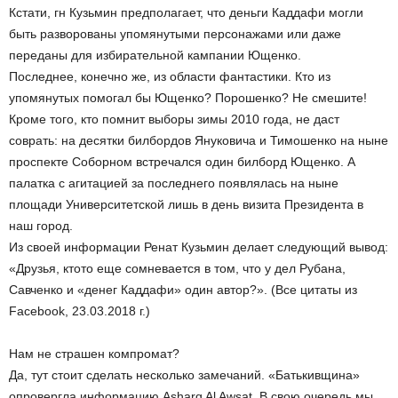
Кстати, г­н Кузьмин предполагает, что деньги Каддафи могли
быть разворованы упомянутыми персонажами или даже
переданы для избирательной кампании Ющенко.
Последнее, конечно же, из области фантастики. Кто из
упомянутых помогал бы Ющенко? Порошенко? Не смешите!
Кроме того, кто помнит выборы зимы 2010 года, не даст
соврать: на десятки билбордов Януковича и Тимошенко на ныне
проспекте Соборном встречался один билборд Ющенко. А
палатка с агитацией за последнего появлялась на ныне
площади Университетской лишь в день визита Президента в
наш город.
Из своей информации Ренат Кузьмин делает следующий вывод:
«Друзья, кто­то еще сомневается в том, что у дел Рубана,
Савченко и «денег Каддафи» один автор?». (Все цитаты из
Facebook, 23.03.2018 г.)
Нам не страшен компромат?
Да, тут стоит сделать несколько замечаний. «Батькивщина»
опровергла информацию Asharq Al Awsat. В свою очередь мы