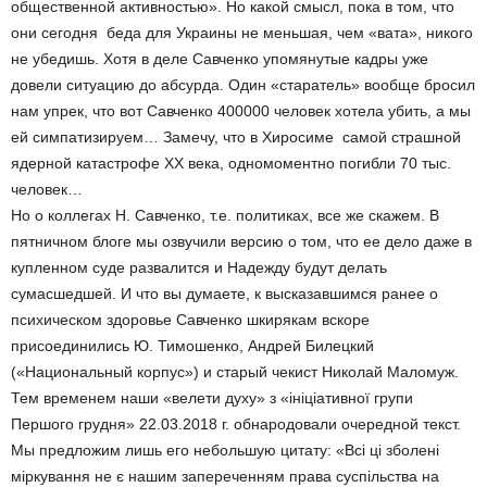
общественной активностью». Но какой смысл, пока в том, что
они сегодня ­ беда для Украины не меньшая, чем «вата», никого
не убедишь. Хотя в деле Савченко упомянутые кадры уже
довели ситуацию до абсурда. Один «старатель» вообще бросил
нам упрек, что вот Савченко 400000 человек хотела убить, а мы
ей симпатизируем… Замечу, что в Хиросиме ­ самой страшной
ядерной катастрофе XX века, одномоментно погибли 70 тыс.
человек…
Но о коллегах Н. Савченко, т.е. политиках, все же скажем. В
пятничном блоге мы озвучили версию о том, что ее дело даже в
купленном суде развалится и Надежду будут делать
сумасшедшей. И что вы думаете, к высказавшимся ранее о
психическом здоровье Савченко шкирякам вскоре
присоединились Ю. Тимошенко, Андрей Билецкий
(«Национальный корпус») и старый чекист Николай Маломуж.
Тем временем наши «велети духу» з «ініціативної групи
Першого грудня» 22.03.2018 г. обнародовали очередной текст.
Мы предложим лишь его небольшую цитату: «Всі ці зболені
міркування не є нашим запереченням права суспільства на