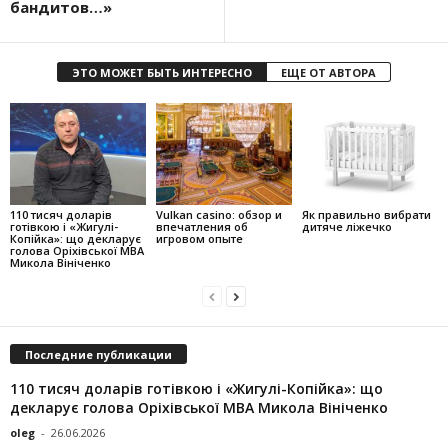
бандитов…»
ЭТО МОЖЕТ БЫТЬ ИНТЕРЕСНО
ЕЩЕ ОТ АВТОРА
110 тисяч доларів
Vulkan casino: обзор и
Як правильно вибрати
готівкою і «Жигулі-
впечатления об
дитяче ліжечко
Копійка»: що декларує
игровом опыте
голова Оріхівської МВА
Микола Вініченко
Последние публикации
110 тисяч доларів готівкою і «Жигулі-Копійка»: що
декларує голова Оріхівської МВА Микола Вініченко
oleg
-
26.06.2026