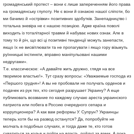
громадянський протест – вони є лише запереченням його права
на громадянську глупоту. Не є вони й ознакою нашої сліпоти, бо
ми бачимо й «острівки» позитивних здобутків. Занепадництво і
тотальна зневіра не є нашою позицією. Адже країна поволі
виходить із тоталітарної травми й набуває нових ознак. Але в
тому то й річ, що всі ці позитивні тенденції можуть занепасти,
якщо їх не висвітлювати та не пропагувати і якщо гору візьмуть
руїнницькі інстинкти, вправно маніпульовані нашими
недругами».
Т.е. классическое: «А давайте жить дружно, глядя на все
творимое властью!». Тут сразу вопросы: «Уважаемые господа из
«Першого грудня»! А вы не пробовали не получать орденов и
подачек из рук тех, кто сегодня разрушает Украину? А еще
публиковать воззвание по каждому случаю ареста украинского
патриота или побега в Россию очередного сепара и
коррупционера? А как вам реформы У. Супрун? Украинцы
теперь хотя бы на развод останутся? Да, попробуйте не
молчать в подобных случаях, и тогда даже те, кто готов
схватиться за колья и пойти на власть, пойдут за вами. А пока