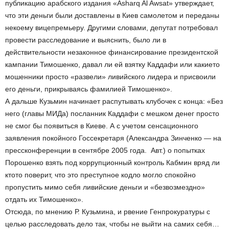
публикацию арабского издания «Asharq Al Awsat» утверждает,
что эти деньги были доставлены в Киев самолетом и переданы
некоему вице­премьеру. Другими словами, депутат потребовал
провести расследование и выяснить, было ли в
действительности незаконное финансирование президентской
кампании Тимошенко, давал ли ей взятку Каддафи или какие­то
мошенники просто «развели» ливийского лидера и присвоили
его деньги, прикрываясь фамилией Тимошенко».
А дальше Кузьмин начинает распутывать клубочек с конца: «Без
него (главы МИДа) посланник Каддафи с мешком денег просто
не смог бы появиться в Киеве. А с учетом сенсационного
заявления покойного Госсекретаря (Александра Зинченко — на
пресс­конференции в сентябре 2005 года. ­ Авт.) о попытках
Порошенко взять под коррупционный контроль Кабмин вряд ли
кто­то поверит, что это преступное кодло могло спокойно
пропустить мимо себя ливийские деньги и «безвозмездно»
отдать их Тимошенко».
Отсюда, по мнению Р. Кузьмина, и рвение Генпрокуратуры с
целью расследовать дело так, чтобы не выйти на самих себя…