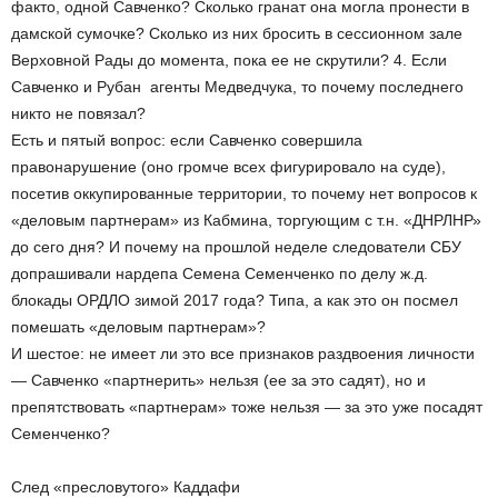
факто, одной Савченко? Сколько гранат она могла пронести в
дамской сумочке? Сколько из них бросить в сессионном зале
Верховной Рады до момента, пока ее не скрутили? 4. Если
Савченко и Рубан ­ агенты Медведчука, то почему последнего
никто не повязал?
Есть и пятый вопрос: если Савченко совершила
правонарушение (оно громче всех фигурировало на суде),
посетив оккупированные территории, то почему нет вопросов к
«деловым партнерам» из Кабмина, торгующим с т.н. «ДНР­ЛНР»
до сего дня? И почему на прошлой неделе следователи СБУ
допрашивали нардепа Семена Семенченко по делу ж.д.
блокады ОРДЛО зимой 2017 года? Типа, а как это он посмел
помешать «деловым партнерам»?
И шестое: не имеет ли это все признаков раздвоения личности
— Савченко «партнерить» нельзя (ее за это садят), но и
препятствовать «партнерам» тоже нельзя — за это уже посадят
Семенченко?
След «пресловутого» Каддафи