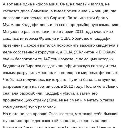
А вот еще одна информация. Она, на первый взгляд, не
касается дела Савченко, а имеет отношение к Франции, где
повязали экс­президента Саркози. За то, что таки брал у
Муамара Каддафи деньги на свою предвыборную кампанию.
Мы уже не раз отмечали, что в Ливии 2011 года счастливо
сошлись интересы Франции и США. Убийством Каддафи
президент Саркози пытался похоронить важного свидетеля в
деле собственной коррупции, а США (Х.Клинтон и Б.Обаму)
очень беспокоили те 147 тонн золота, с помощью которых
Каддафи собирался создать пан­африканскую валюту и тем
самым разрушить монополию доллара в мировых финансах.
Чтобы все получилось шито­крыто, Путина банально купили,
разрешив идти на третий срок в 2012 году. После чего Ливию
сначала разбомбили, Каддафи убили, а затем его
процветающую страну (Хрущев не смел и мечтать о таком
коммунизме) тупо разорили.
Но и это не вся правда! Оказывается, что такой себе бывший
журналист президентского «5 канала», а теперь нардеп
Владимир Арьев подал запрос в Генпрокуратуру. Почитаем