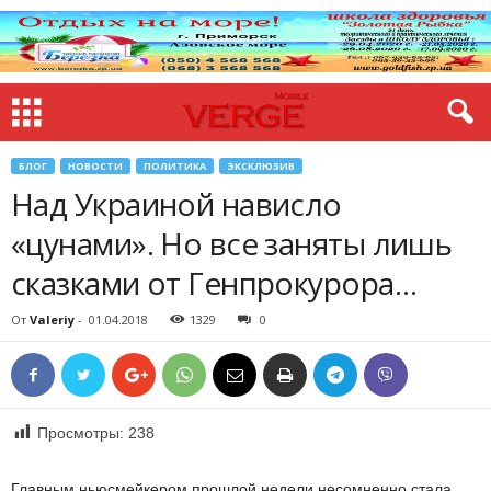
БЛОГ
НОВОСТИ
ПОЛИТИКА
ЭКСКЛЮЗИВ
Над Украиной нависло
«цунами». Но все заняты лишь
сказками от Генпрокурора…
От
Valeriy
-
01.04.2018
1329
0
Просмотры:
238
Главным ньюсмейкером прошлой недели несомненно стала