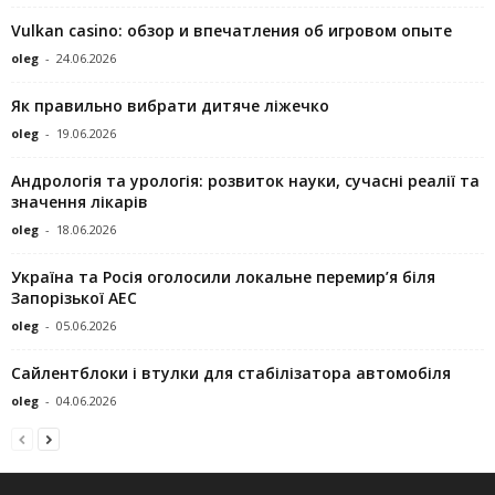
Vulkan casino: обзор и впечатления об игровом опыте
oleg
-
24.06.2026
Як правильно вибрати дитяче ліжечко
oleg
-
19.06.2026
Андрологія та урологія: розвиток науки, сучасні реалії та
значення лікарів
oleg
-
18.06.2026
Україна та Росія оголосили локальне перемир’я біля
Запорізької АЕС
oleg
-
05.06.2026
Сайлентблоки і втулки для стабілізатора автомобіля
oleg
-
04.06.2026