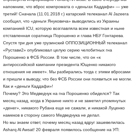
напомним, что вброс компромата о «деньгах Каддафи» — уже
третий! Сначала (11.01.2018 г.) катарский телеканал Al Jazeera
сообщил, что «деньги Януковича» выводились из Украины
компанией ICU, которую возглавляла всем известная и ныне
отставленная соратница Порошенко и глава НБУ Гонтарева.
Спустя три дня уже грузинский ОППОЗИЦИОННЫЙ телеканал
«Рустави­2» опубликовал целую серию челобитных г­на
Порошенко в ФСБ России. В том числе, что он «к
антироссийской кампании президента Ющенко никакого
отношения не имеет». Мы разбирались тогда с этими вбросами
и пришли к выводу, что без ФСБ России они появиться не могли.
Как и «деньги Каддафи»!
Почему? Это Медведчук на г­на Порошенко обиделся? Так
месяц назад, когда в Украине никто и не заметил упомянутых
«денег», никакого Рубана еще не сажали, и никакой Луценко
намеков в сторону самого Медведчука не делал.
Но мы знаем ответ, почему месяц назад вдруг зашевелилась
Asharq Al Awsat! 20 февраля появилось сообщение на УП: