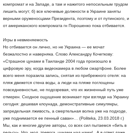
компромат и на Западе, а там и нажитого непосильным трудом
лишить могут; б) все ключевые должности в Украине заняты
верными оруженосцами Президента, поэтому и от путинского, и
от американского компромата г­н Порошенко пока отбивается.
Игры в невменяемость
Но отбивается он лично, но не Украина — ее мочат
безжалостно и наверняка. Слово Александру Кочеткову:
«Страшное цунами в Таиланде 2004 года произошло в
цифровую эру, когда видеокамера в любом смартфоне. Более
всего меня поразила запись, снятая из прибрежного отеля: на
пляж движется стена воды, а люди на пляже поглощены
повседневностью, не подозревая, что их жизненный путь уже
отмерен. Сходное ощущение возникает при взгляде на Украину
сегодня: дешевая клоунада, демонстративные симулякры,
запредельная лживость, а смертельная волна уже на подходе,
уже поднимается ее пенный саван»… (Politeka, 23.03.2018 г.)
Мы, как и многие другие авторы, со всех сил пытаемся «бить в
рельсу». Что, мол, тревога ­ цунами над нами!.. А в ответ даже