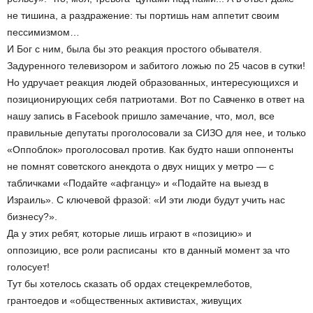
не тишина, а раздражение: ты портишь нам аппетит своим
пессимизмом…
И Бог с ним, была бы это реакция простого обывателя.
Задуренного телевизором и забитого ложью по 25 часов в сутки!
Но удручает реакция людей образованных, интересующихся и
позиционирующих себя патриотами. Вот по Савченко в ответ на
нашу запись в Facebook пришло замечание, что, мол, все
правильные депутаты проголосовали за СИЗО для нее, и только
«Оппоблок» проголосовал против. Как будто наши оппоненты
не помнят советского анекдота о двух нищих у метро — с
табличками «Подайте «афганцу» и «Подайте на выезд в
Израиль». С ключевой фразой: «И эти люди будут учить нас
бизнесу?».
Да у этих ребят, которые лишь играют в «позицию» и
оппозицию, все роли расписаны ­ кто в данный момент за что
голосует!
Тут бы хотелось сказать об ордах стеце­кремлеботов,
грантоедов и «общественных активистах, живущих