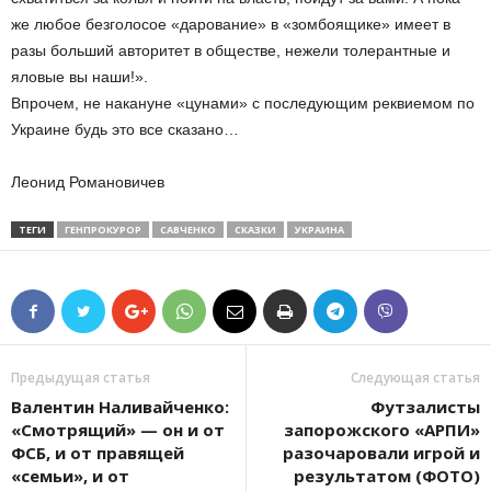
же любое безголосое «дарование» в «зомбоящике» имеет в
разы больший авторитет в обществе, нежели толерантные и
яловые вы наши!».
Впрочем, не накануне «цунами» с последующим реквиемом по
Украине будь это все сказано…
Леонид Романовичев
ТЕГИ
ГЕНПРОКУРОР
САВЧЕНКО
СКАЗКИ
УКРАИНА
Предыдущая статья
Следующая статья
Валентин Наливайченко:
Футзалисты
«Смотрящий» — он и от
запорожского «АРПИ»
ФСБ, и от правящей
разочаровали игрой и
«семьи», и от
результатом (ФОТО)