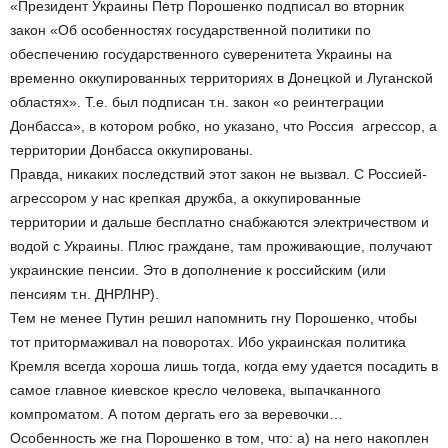
«Президент Украины Петр Порошенко подписал во вторник
закон «Об особенностях государственной политики по
обеспечению государственного суверенитета Украины на
временно оккупированных территориях в Донецкой и Луганской
областях». Т.е. был подписан т.н. закон «о реинтеграции
Донбасса», в котором робко, но указано, что Россия ­ агрессор, а
территории Донбасса оккупированы.
Правда, никаких последствий этот закон не вызвал. С Россией­
агрессором у нас крепкая дружба, а оккупированные
территории и дальше бесплатно снабжаются электричеством и
водой с Украины. Плюс граждане, там проживающие, получают
украинские пенсии. Это в дополнение к российским (или
пенсиям т.н. ДНР­ЛНР).
Тем не менее Путин решил напомнить г­ну Порошенко, чтобы
тот притормаживал на поворотах. Ибо украинская политика
Кремля всегда хороша лишь тогда, когда ему удается посадить в
самое главное киевское кресло человека, выпачканного
компроматом. А потом дергать его за веревочки…
Особенность же г­на Порошенко в том, что: а) на него накоплен