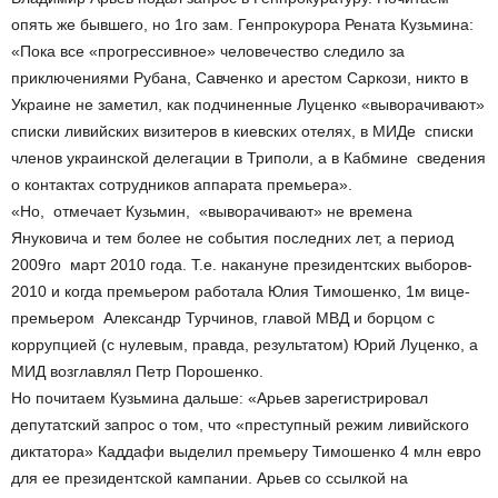
опять же бывшего, но 1­го зам. Генпрокурора Рената Кузьмина:
«Пока все «прогрессивное» человечество следило за
приключениями Рубана, Савченко и арестом Саркози, никто в
Украине не заметил, как подчиненные Луценко «выворачивают»
списки ливийских визитеров в киевских отелях, в МИДе ­ списки
членов украинской делегации в Триполи, а в Кабмине ­ сведения
о контактах сотрудников аппарата премьера».
«Но, ­ отмечает Кузьмин, ­ «выворачивают» не времена
Януковича и тем более не события последних лет, а период
2009­го ­ март 2010 года. Т.е. накануне президентских выборов­
2010 и когда премьером работала Юлия Тимошенко, 1­м вице­
премьером ­ Александр Турчинов, главой МВД и борцом с
коррупцией (с нулевым, правда, результатом) Юрий Луценко, а
МИД возглавлял Петр Порошенко.
Но почитаем Кузьмина дальше: «Арьев зарегистрировал
депутатский запрос о том, что «преступный режим ливийского
диктатора» Каддафи выделил премьеру Тимошенко 4 млн евро
для ее президентской кампании. Арьев со ссылкой на