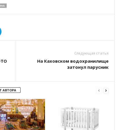
ИНА
Следующая статья
ОТО
На Каховском водохранилище
затонул парусник
Т АВТОРА