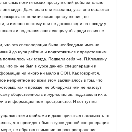
езонансных политических преступлений действительно
о они сидят. Даже если они известны, увы, они остаются
 раскрывают политические преступления, но
ти, и именно поэтому они не должны идти на поводу у
 власти и подставляющих спецслужбы ради своих не
и, что эта спецоперация была необходима именно
авший до нуля рейтинг и подготовиться к предстоящим
а получилось как всегда. Подвели себя же. П.Климкину
м, что он не был в курсе данной спецоперации и
формации ни много ни мало в ООН. Как говорится,
ое неприятное во всем этом заключалось в том, что
которых, как и прежде, не обнаружат или не назовут
 саму общественность и журналистов, подставили их и,
ки в информационном пространстве. И вот тут мы
ущался этими фейками и даже призывал наказывать те
алось, что президент был в курсе данной спецоперации
ей мере, не обратил внимание на распространение