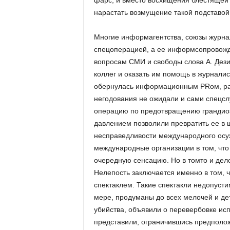
фарс, и вместо восхищения блестящей 
нарастать возмущение такой подставой
Многие информагентства, союзы журнал
спецоперацией, а ее информсопровожде
вопросам СМИ и свободы слова А. Дези
коллег и оказать им помощь в журналис
обернулась информационным PR­ом, раз
негодования не ожидали и сами спецс
операцию по предотвращению грандиоз
давлением позволили превратить ее в 
несправедливости международного осу
международные организации в том, что 
очередную сенсацию. Но в том­то и дел
Нелепость заключается именно в том, 
спектаклем. Такие спектакли недопусти
мере, продуманы до всех мелочей и де
убийства, объявили о перевербовке испо
представили, ограничившись предполож