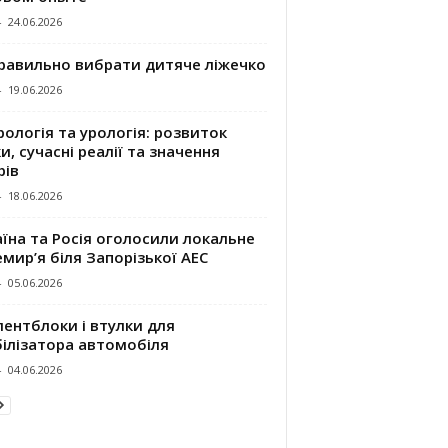
-
24.06.2026
правильно вибрати дитяче ліжечко
-
19.06.2026
ологія та урологія: розвиток
и, сучасні реалії та значення
рів
-
18.06.2026
їна та Росія оголосили локальне
мир’я біля Запорізької АЕС
-
05.06.2026
ентблоки і втулки для
білізатора автомобіля
-
04.06.2026