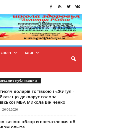
СПОРТ
БЛОГ
следние публикации
тисяч доларів готівкою і «Жигулі-
йка»: що декларує голова
івської МВА Микола Вініченко
-
26.06.2026
an casino: обзор и впечатления об
овом опыте