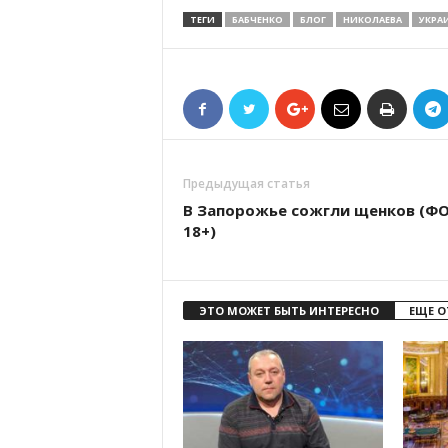
ТЕГИ
БАБЧЕНКО
БЛОГ
НИКОЛАЕВА
УКРА
Предыдущая статья
В Запорожье сожгли щенков (Ф
18+)
ЭТО МОЖЕТ БЫТЬ ИНТЕРЕСНО
ЕЩЕ О