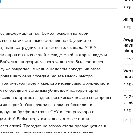
oleg
Як 
oleg
ась информационная бомба, осколки которой
Андр
 все трагически. Было объявлено об убийстве
наук
, ныне сотрудника татарского телеканала АТР А.
ліка
али опрашивать соседей и свидетелей, которые видели
oleg
 Бабченко, подозрительного человека. Был составлен
разу же закралась мысль о нелепом поведении этого
Укра
пере
ировавшего себя соседям, но эта мысль быстро
у трагической гибели смелого независимого журналиста.
oleg
ия очередным заказным убийством на территории
Сайл
ссию, т.к. критика в адрес российской власти со стороны
ста
угих версий. Уже начались атаки на бессилие и
oleg
 вдруг на брифинге главы СБУ и Генпрокурора с
мый А.Бабченко, и оказалось, что все стали
спецслужб. Трагедия на глазах стала превращаться в