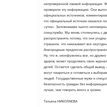
непроверенной лживой информации. Жур
проверили эту информацию. Они выпол
официальных источников, комментирова
что официальный источник оказался ло
«уток». Заложниками чьих­то непомерны
спецслужбы. Мы вновь столкнулись с д
распространять потому, что они угодны 
страшное, что наказывают все неугодн
благородным предлогом распространен
Ну, что ж, оконфузились все, но дружн
здоров, может продолжать свою журнал
детей. Остается сделать общий вывод:
могут пиариться и готовиться к выборам
людей. Государственные мужи и спецс
безопасность граждан без информационн
лучше, чем говорить много и громко.
Татьяна НИКОЛАЕВА