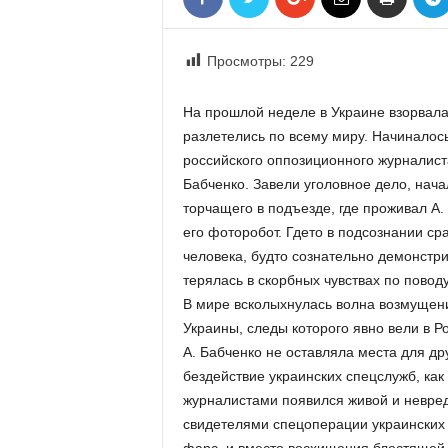
«
В
Е
Просмотры:
229
Р
Ж
На прошлой неделе в Украине взорвал
Е
разлетелись по всему миру. Начиналось
»
российского оппозиционного журналиста
Бабченко. Завели уголовное дело, нач
торчащего в подъезде, где проживал А.
его фоторобот. Где­то в подсознании с
человека, будто сознательно демонстр
терялась в скорбных чувствах по повод
В мире всколыхнулась волна возмущен
Украины, следы которого явно вели в Ро
А. Бабченко не оставляла места для др
бездействие украинских спецслужб, как
журналистами появился живой и невреди
свидетелями спецоперации украинских 