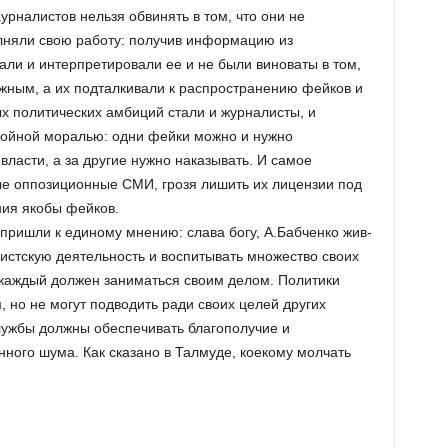
налистов нельзя обвинять в том, что они не
няли свою работу: получив информацию из
ли и интерпретировали ее и не были виноваты в том,
жным, а их подталкивали к распространению фейков и
х политических амбиций стали и журналисты, и
войной моралью: одни фейки можно и нужно
власти, а за другие нужно наказывать. И самое
ые оппозиционные СМИ, грозя лишить их лицензии под
ия якобы фейков.
о пришли к единому мнению: слава богу, А.Бабченко жив­
истскую деятельность и воспитывать множество своих
 каждый должен заниматься своим делом. Политики
, но не могут подводить ради своих целей других
лужбы должны обеспечивать благополучие и
ого шума. Как сказано в Талмуде, кое­кому молчать