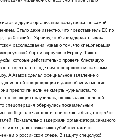
операцией украинских спецслужб в мире стало
истов и другие организации возмутились не самой
нием. Стало даже известно, что представитель ЕС по
р, прибывший в Украину, чтобы поддержать своих
тском расследовании, узнав о том, что спецоперация
вернул свой борт и вернулся в Европу. Такого
лужбы, которые действительно провели блестящую
ного теракта, но под чьим­то непрофессиональным
шоу. А.Аваков сделал официальное заявление о
ждения этой спецоперации и даже обвинил многие
они предпочли если не смерть журналиста, то
о, что сенсация получилась, но оказалась нелепой.
что спецоперация обернулась показательным
мы вообще, а в частности, они должны быть, по крайне
талей. Показательно задержали организатора заказного
лнителя, а вот заказчиков убийства так и не
ением о российском следе. В защиту спецслужб