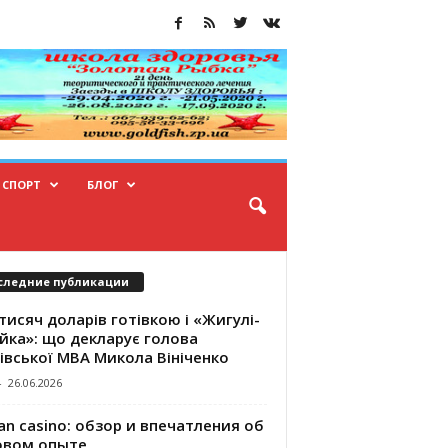
СПОРТ
БЛОГ
следние публикации
тисяч доларів готівкою і «Жигулі-
йка»: що декларує голова
івської МВА Микола Вініченко
-
26.06.2026
an casino: обзор и впечатления об
овом опыте