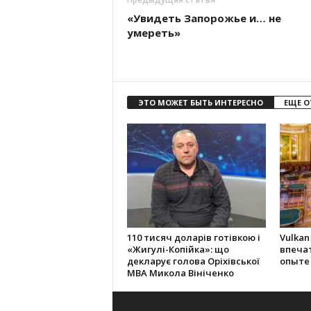
«Увидеть Запорожье и… не
умереть»
ЭТО МОЖЕТ БЫТЬ ИНТЕРЕСНО
ЕЩЕ О
110 тисяч доларів готівкою і
Vulkan
«Жигулі-Копійка»: що
впеча
декларує голова Оріхівської
опыте
МВА Микола Вініченко