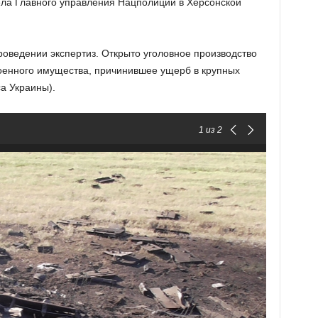
ела Главного управления Нацполиции в Херсонской
проведении экспертиз. Открыто уголовное производство
оенного имущества, причинившее ущерб в крупных
са Украины).
1
из 2