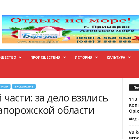
БЩЕСТВО
ПРОИСШЕСТВИЯ
ИСТОРИЯ
КУЛЬТУРА
ЕГИОН
ЭКСКЛЮЗИВ
По
 части: за дело взялись
110 
Копі
Запорожской области
Оріх
oleg
Vulk
игр