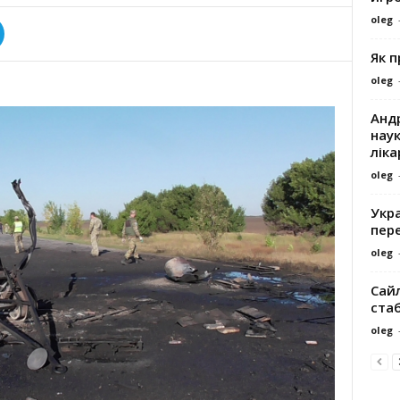
oleg
Як 
oleg
Андр
наук
ліка
oleg
Укра
пере
oleg
Сайл
ста
oleg