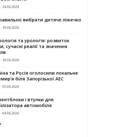
-
24.06.2026
правильно вибрати дитяче ліжечко
-
19.06.2026
ологія та урологія: розвиток
и, сучасні реалії та значення
рів
-
18.06.2026
їна та Росія оголосили локальне
мир’я біля Запорізької АЕС
-
05.06.2026
ентблоки і втулки для
білізатора автомобіля
-
04.06.2026