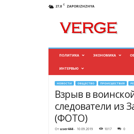
C
ZAPORIZHZHYA
27.8
И
н
ф
о
р
м
а
ПОЛИТИКА
ЭКОНОМИКА
О
ц
и
ИНТЕРВЬЮ
о
н
н
НОВОСТИ
ОБЩЕСТВО
ПРОИСШЕСТВИЯ
Р
ы
Взрыв в воинской
й
п
следователи из 
о
(ФОТО)
р
т
а
От
user444
-
10.09.2019
1017
0
л