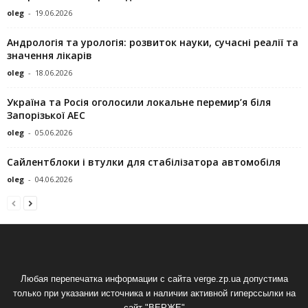
oleg
-
19.06.2026
Андрологія та урологія: розвиток науки, сучасні реалії та
значення лікарів
oleg
-
18.06.2026
Україна та Росія оголосили локальне перемир’я біля
Запорізької АЕС
oleg
-
05.06.2026
Сайлентблоки і втулки для стабілізатора автомобіля
oleg
-
04.06.2026
Любая перепечатка информации с сайта verge.zp.ua допустима
только при указании источника и наличии активной гиперссылки на
сайт "ВЕРЖЕ"