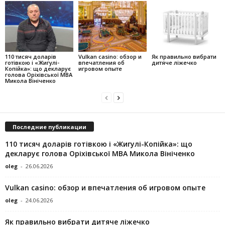
110 тисяч доларів
Vulkan casino: обзор и
Як правильно вибрати
готівкою і «Жигулі-
впечатления об
дитяче ліжечко
Копійка»: що декларує
игровом опыте
голова Оріхівської МВА
Микола Вініченко
Последние публикации
110 тисяч доларів готівкою і «Жигулі-Копійка»: що
декларує голова Оріхівської МВА Микола Вініченко
oleg
-
26.06.2026
Vulkan casino: обзор и впечатления об игровом опыте
oleg
-
24.06.2026
Як правильно вибрати дитяче ліжечко