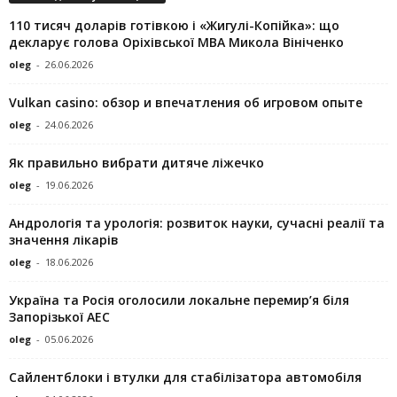
110 тисяч доларів готівкою і «Жигулі-Копійка»: що
декларує голова Оріхівської МВА Микола Вініченко
oleg
-
26.06.2026
Vulkan casino: обзор и впечатления об игровом опыте
oleg
-
24.06.2026
Як правильно вибрати дитяче ліжечко
oleg
-
19.06.2026
Андрологія та урологія: розвиток науки, сучасні реалії та
значення лікарів
oleg
-
18.06.2026
Україна та Росія оголосили локальне перемир’я біля
Запорізької АЕС
oleg
-
05.06.2026
Сайлентблоки і втулки для стабілізатора автомобіля