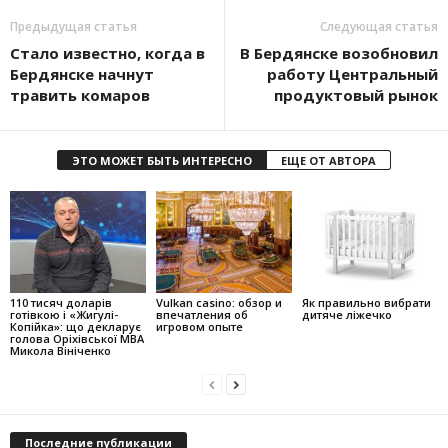
Предыдущая статья
Следующая статья
Стало известно, когда в
В Бердянске возобновил
Бердянске начнут
работу Центральный
травить комаров
продуктовый рынок
ЭТО МОЖЕТ БЫТЬ ИНТЕРЕСНО
ЕЩЕ ОТ АВТОРА
110 тисяч доларів
Vulkan casino: обзор и
Як правильно вибрати
готівкою і «Жигулі-
впечатления об
дитяче ліжечко
Копійка»: що декларує
игровом опыте
голова Оріхівської МВА
Микола Вініченко
Последние публикации