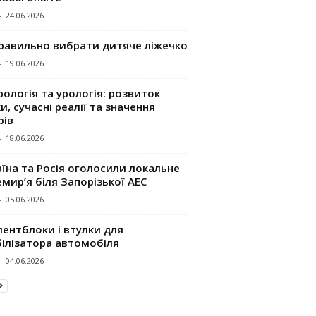
-
24.06.2026
правильно вибрати дитяче ліжечко
-
19.06.2026
ологія та урологія: розвиток
и, сучасні реалії та значення
рів
-
18.06.2026
їна та Росія оголосили локальне
мир’я біля Запорізької АЕС
-
05.06.2026
ентблоки і втулки для
білізатора автомобіля
-
04.06.2026