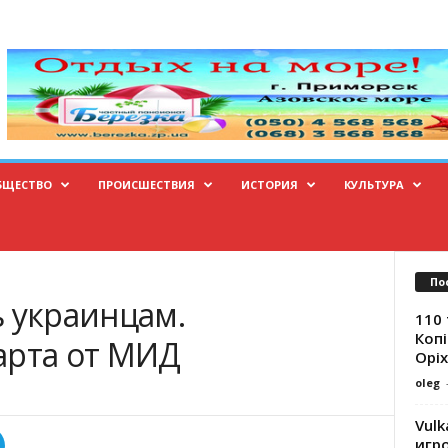
БЩЕСТВО
ПРОИСШЕСТВИЯ
ИСТОРИЯ
КУЛЬТУРА
По
ь украинцам.
110 
Копі
арта от МИД
Оріх
oleg
Vulk
игр