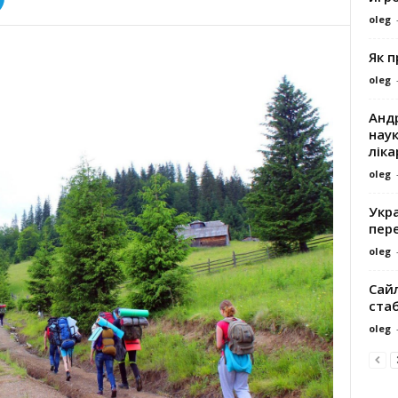
oleg
Як 
oleg
Андр
наук
ліка
oleg
Укра
пере
oleg
Сайл
ста
oleg