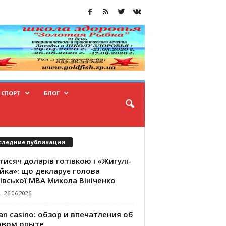
СПОРТ
БЛОГ
следние публикации
тисяч доларів готівкою і «Жигулі-
йка»: що декларує голова
івської МВА Микола Вініченко
-
26.06.2026
an casino: обзор и впечатления об
овом опыте