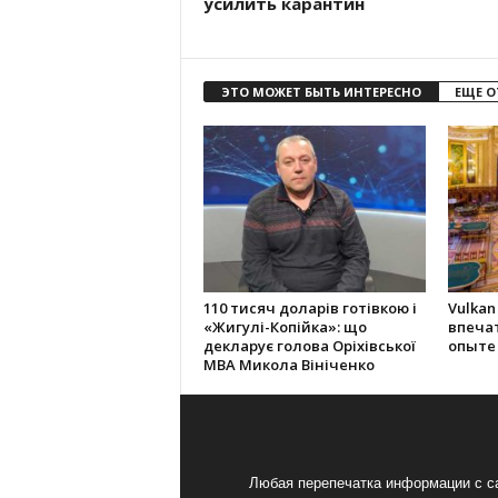
усилить карантин
ЭТО МОЖЕТ БЫТЬ ИНТЕРЕСНО
ЕЩЕ О
110 тисяч доларів готівкою і
Vulkan
«Жигулі-Копійка»: що
впеча
декларує голова Оріхівської
опыте
МВА Микола Вініченко
Любая перепечатка информации с са