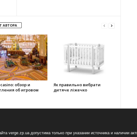
Т АВТОРА
 casino: обзор и
Як правильно вибрати
тления об игровом
дитяче ліжечко
йта verge.zp.ua допустима только при указании источника и наличии ак