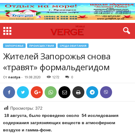
ЗАПОРОЖЬЕ
ПРОИСШЕСТВИЯ
СРЕДА ОБИТАНИЯ
Жителей Запорожья снова
«травят» формальдегидом
От
nastya
-
19.08.2020
1272
0
Просмотры:
372
18 августа, было проведено около 54 исследования
содержания загрязняющих веществ в атмосферном
воздухе и гамма-фоне.