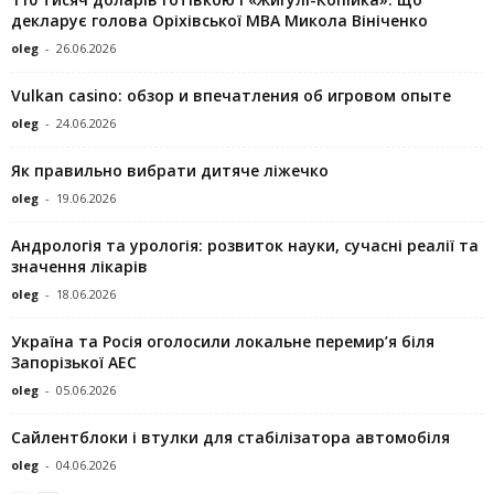
декларує голова Оріхівської МВА Микола Вініченко
oleg
-
26.06.2026
Vulkan casino: обзор и впечатления об игровом опыте
oleg
-
24.06.2026
Як правильно вибрати дитяче ліжечко
oleg
-
19.06.2026
Андрологія та урологія: розвиток науки, сучасні реалії та
значення лікарів
oleg
-
18.06.2026
Україна та Росія оголосили локальне перемир’я біля
Запорізької АЕС
oleg
-
05.06.2026
Сайлентблоки і втулки для стабілізатора автомобіля
oleg
-
04.06.2026