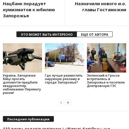
Нацбанк порадует
Назначили нового и.о.
нумизматов к юбилею
главы Гостаможни
Запорожья
ЭТО МОЖЕТ БЫТЬ ИНТЕРЕСНО
ЕЩЕ ОТ АВТОРА
Україна, Запоріжжя:
Где лучше разместить
Зеленский и Гросси
бійці просять
наружную рекламу в
встретились в
допомогти придбати
городе Запорожье?
Запорожье и посетили
квадрокоптер:
Днепровскую ГЭС
наближаємо Перемогу
разом!
Последние публикации
110 тисяч доларів готівкою і «Жигулі-Копійка»: що