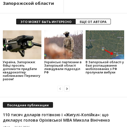
Запорожской области
ЭТО МОЖЕТ БЫТЬ ИНТЕРЕСНО
ЕЩЕ ОТ АВТОРА
Україна, Запоріжжя:
Українські партизани в
В Запорізькой області у
бійці просять
Запорізькій області
базі розташування
допомогти придбати
ліквідували підрозділ
мобілізованих з РФ
квадрокоптер:
РФ
пролунали вибухи
наближаємо Перемогу
разом!
Последние публикации
110 тисяч доларів готівкою і «Жигулі-Копійка»: що
декларує голова Оріхівської МВА Микола Вініченко