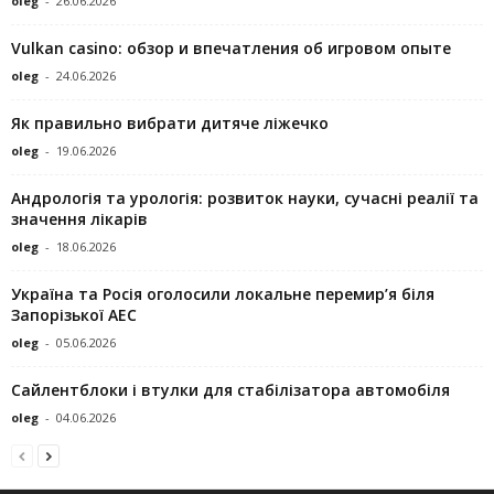
oleg
-
26.06.2026
Vulkan casino: обзор и впечатления об игровом опыте
oleg
-
24.06.2026
Як правильно вибрати дитяче ліжечко
oleg
-
19.06.2026
Андрологія та урологія: розвиток науки, сучасні реалії та
значення лікарів
oleg
-
18.06.2026
Україна та Росія оголосили локальне перемир’я біля
Запорізької АЕС
oleg
-
05.06.2026
Сайлентблоки і втулки для стабілізатора автомобіля
oleg
-
04.06.2026