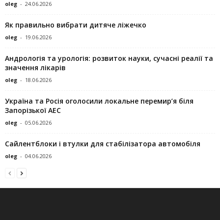
oleg
-
24.06.2026
Як правильно вибрати дитяче ліжечко
oleg
-
19.06.2026
Андрологія та урологія: розвиток науки, сучасні реалії та
значення лікарів
oleg
-
18.06.2026
Україна та Росія оголосили локальне перемир’я біля
Запорізької АЕС
oleg
-
05.06.2026
Сайлентблоки і втулки для стабілізатора автомобіля
oleg
-
04.06.2026