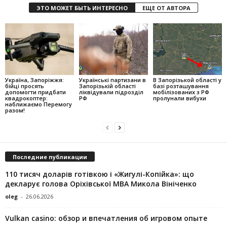
ЭТО МОЖЕТ БЫТЬ ИНТЕРЕСНО
ЕЩЕ ОТ АВТОРА
Україна, Запоріжжя:
Українські партизани в
В Запорізькой області у
бійці просять
Запорізькій області
базі розташування
допомогти придбати
ліквідували підрозділ
мобілізованих з РФ
квадрокоптер:
РФ
пролунали вибухи
наближаємо Перемогу
разом!
Последние публикации
110 тисяч доларів готівкою і «Жигулі-Копійка»: що
декларує голова Оріхівської МВА Микола Вініченко
oleg
-
26.06.2026
Vulkan casino: обзор и впечатления об игровом опыте