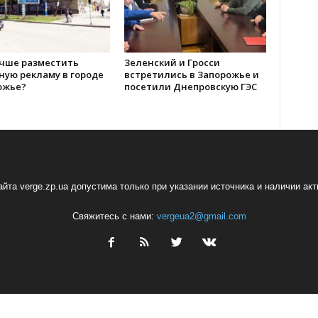
учше разместить
Зеленский и Гросси
ную рекламу в городе
встретились в Запорожье и
ожье?
посетили Днепровскую ГЭС
йта verge.zp.ua допустима только при указании источника и наличии ак
Свяжитесь с нами:
vergeua2@gmail.com