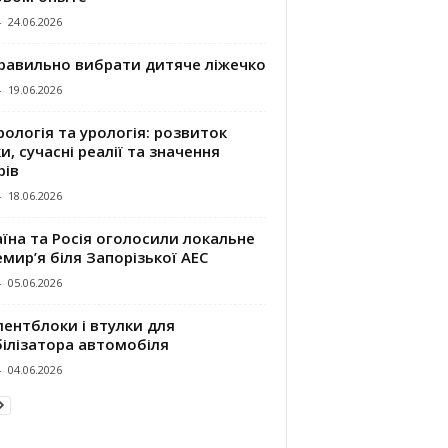
-
24.06.2026
правильно вибрати дитяче ліжечко
-
19.06.2026
ологія та урологія: розвиток
и, сучасні реалії та значення
рів
-
18.06.2026
їна та Росія оголосили локальне
мир’я біля Запорізької АЕС
-
05.06.2026
ентблоки і втулки для
білізатора автомобіля
-
04.06.2026