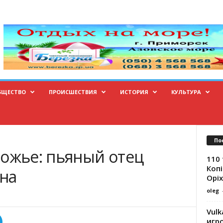
БЩЕСТВО
ПРОИСШЕСТВИЯ
ИСТОРИЯ
КУЛЬТУРА
По
рожье: пьяный отец
110 
Копі
на
Оріх
oleg
Vulk
игр