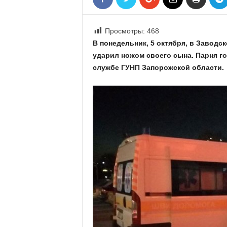
«
В
Е
Просмотры:
468
Р
В понедельник, 5 октября, в Заводс
Ж
ударил ножом своего сына. Парня г
Е
службе ГУНП Запорожской области.
»