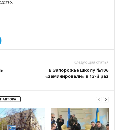
одство.
Следующая статья
ть
В Запорожье школу №106
«заминировали» в 13-й раз
Т АВТОРА