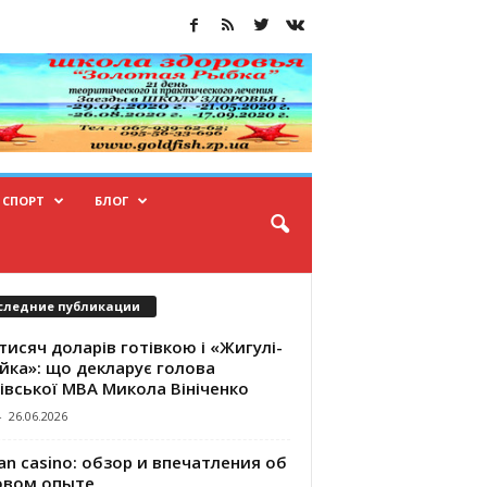
СПОРТ
БЛОГ
следние публикации
тисяч доларів готівкою і «Жигулі-
йка»: що декларує голова
івської МВА Микола Вініченко
-
26.06.2026
an casino: обзор и впечатления об
овом опыте