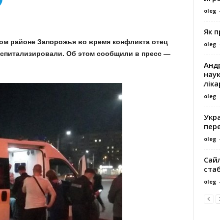
oleg
Як 
ком районе Запорожья во время конфликта отец
oleg
оспитализировали. Об этом сообщили в пресс —
Андр
наук
ліка
oleg
Укра
пере
oleg
Сайл
ста
oleg