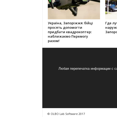
Україна, Запоріжжя: бійці
Где л
просять допомогти
наруж
придбати квадрокоптер:
Запор
наближаємо Перемогу
разом!
Любая перепечатка информации с са
© OLBO Lab Software 2017