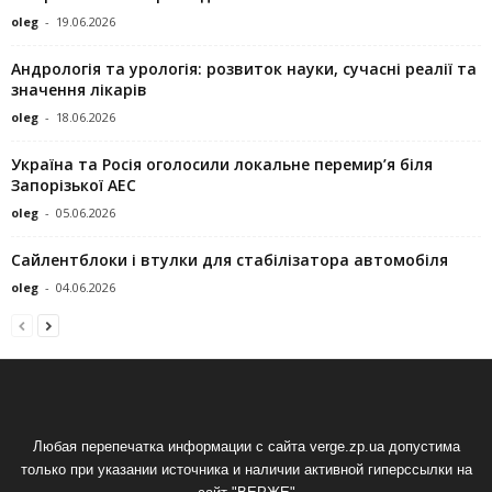
oleg
-
19.06.2026
Андрологія та урологія: розвиток науки, сучасні реалії та
значення лікарів
oleg
-
18.06.2026
Україна та Росія оголосили локальне перемир’я біля
Запорізької АЕС
oleg
-
05.06.2026
Сайлентблоки і втулки для стабілізатора автомобіля
oleg
-
04.06.2026
Любая перепечатка информации с сайта verge.zp.ua допустима
только при указании источника и наличии активной гиперссылки на