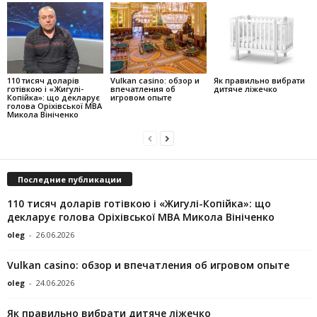
110 тисяч доларів
Vulkan casino: обзор и
Як правильно вибрати
готівкою і «Жигулі-
впечатления об
дитяче ліжечко
Копійка»: що декларує
игровом опыте
голова Оріхівської МВА
Микола Вініченко
Последние публикации
110 тисяч доларів готівкою і «Жигулі-Копійка»: що
декларує голова Оріхівської МВА Микола Вініченко
oleg
-
26.06.2026
Vulkan casino: обзор и впечатления об игровом опыте
oleg
-
24.06.2026
Як правильно вибрати дитяче ліжечко