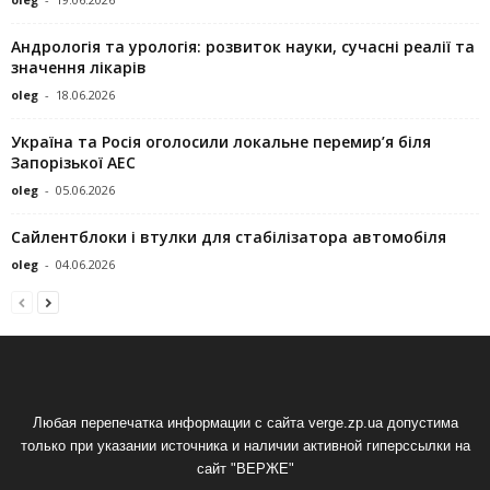
Андрологія та урологія: розвиток науки, сучасні реалії та
значення лікарів
oleg
-
18.06.2026
Україна та Росія оголосили локальне перемир’я біля
Запорізької АЕС
oleg
-
05.06.2026
Сайлентблоки і втулки для стабілізатора автомобіля
oleg
-
04.06.2026
Любая перепечатка информации с сайта verge.zp.ua допустима
только при указании источника и наличии активной гиперссылки на
сайт "ВЕРЖЕ"