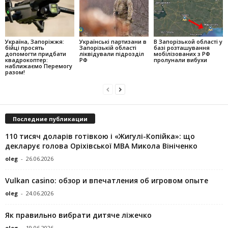
Україна, Запоріжжя:
Українські партизани в
В Запорізькой області у
бійці просять
Запорізькій області
базі розташування
допомогти придбати
ліквідували підрозділ
мобілізованих з РФ
квадрокоптер:
РФ
пролунали вибухи
наближаємо Перемогу
разом!
Последние публикации
110 тисяч доларів готівкою і «Жигулі-Копійка»: що
декларує голова Оріхівської МВА Микола Вініченко
oleg
-
26.06.2026
Vulkan casino: обзор и впечатления об игровом опыте
oleg
-
24.06.2026
Як правильно вибрати дитяче ліжечко
oleg
-
19.06.2026