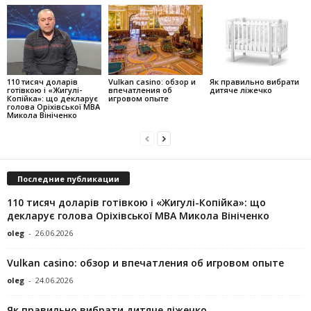
110 тисяч доларів
Vulkan casino: обзор и
Як правильно вибрати
готівкою і «Жигулі-
впечатления об
дитяче ліжечко
Копійка»: що декларує
игровом опыте
голова Оріхівської МВА
Микола Вініченко
Последние публикации
110 тисяч доларів готівкою і «Жигулі-Копійка»: що
декларує голова Оріхівської МВА Микола Вініченко
oleg
-
26.06.2026
Vulkan casino: обзор и впечатления об игровом опыте
oleg
-
24.06.2026
Як правильно вибрати дитяче ліжечко