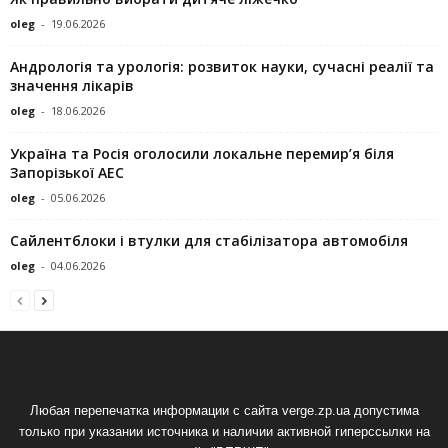
oleg
-
19.06.2026
Андрологія та урологія: розвиток науки, сучасні реалії та
значення лікарів
oleg
-
18.06.2026
Україна та Росія оголосили локальне перемир’я біля
Запорізької АЕС
oleg
-
05.06.2026
Сайлентблоки і втулки для стабілізатора автомобіля
oleg
-
04.06.2026
Любая перепечатка информации с сайта verge.zp.ua допустима
только при указании источника и наличии активной гиперссылки на