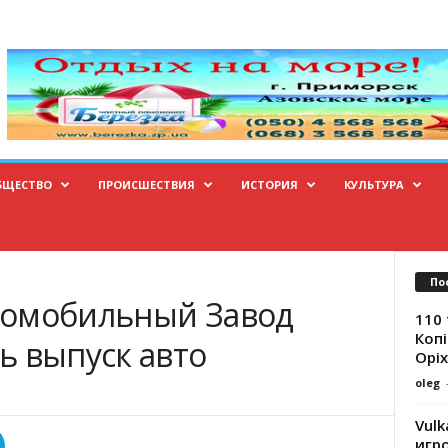
БЩЕСТВО
ПРОИСШЕСТВИЯ
ИСТОРИЯ
КУЛЬТУРА
По
томобильный Завод
110 
Копі
ь выпуск авто
Оріх
oleg
Vulk
игр