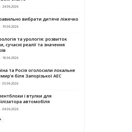
-
24.06.2026
правильно вибрати дитяче ліжечко
-
19.06.2026
ологія та урологія: розвиток
и, сучасні реалії та значення
рів
-
18.06.2026
їна та Росія оголосили локальне
мир’я біля Запорізької АЕС
-
05.06.2026
ентблоки і втулки для
білізатора автомобіля
-
04.06.2026