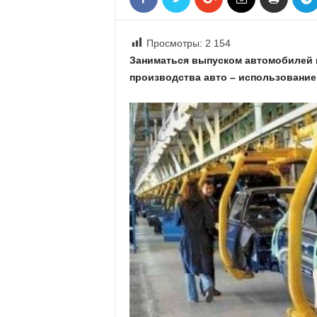
«
В
Е
Просмотры:
2 154
Р
Заниматься выпуском автомобилей м
Ж
производства авто – использование
Е
»