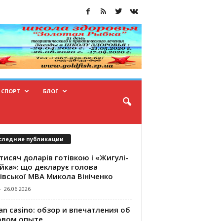
СПОРТ
БЛОГ
следние публикации
тисяч доларів готівкою і «Жигулі-
йка»: що декларує голова
івської МВА Микола Вініченко
-
26.06.2026
an casino: обзор и впечатления об
овом опыте