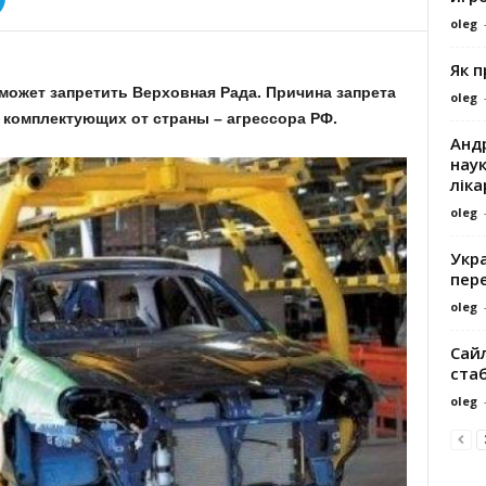
oleg
Як 
ожет запретить Верховная Рада. Причина запрета
oleg
 комплектующих от страны – агрессора РФ.
Андр
наук
ліка
oleg
Укра
пере
oleg
Сайл
ста
oleg