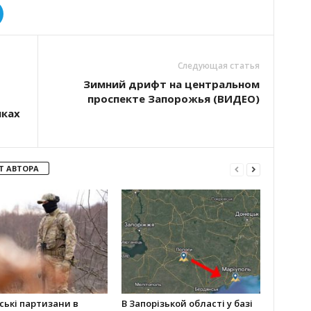
Следующая статья
Зимний дрифт на центральном
проспекте Запорожья (ВИДЕО)
нках
Т АВТОРА
ські партизани в
В Запорізькой області у базі