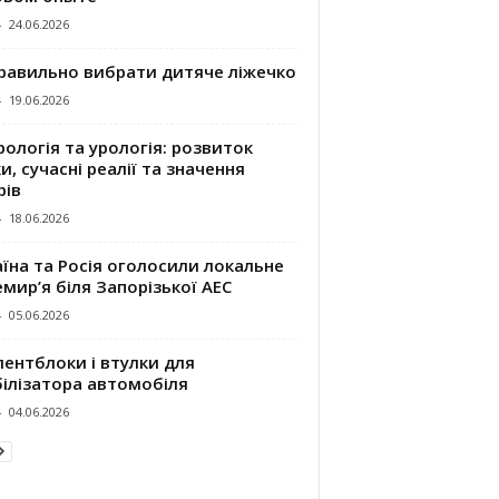
-
24.06.2026
правильно вибрати дитяче ліжечко
-
19.06.2026
ологія та урологія: розвиток
и, сучасні реалії та значення
рів
-
18.06.2026
їна та Росія оголосили локальне
мир’я біля Запорізької АЕС
-
05.06.2026
ентблоки і втулки для
білізатора автомобіля
-
04.06.2026