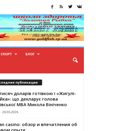
СПОРТ
БЛОГ
следние публикации
тисяч доларів готівкою і «Жигулі-
йка»: що декларує голова
івської МВА Микола Вініченко
-
26.06.2026
an casino: обзор и впечатления об
овом опыте