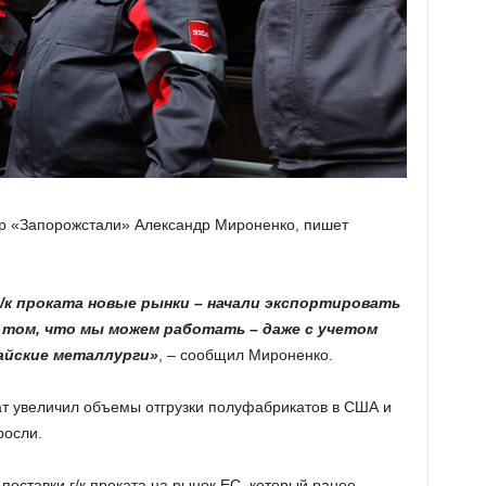
р «Запорожстали» Александр Мироненко, пишет
 х/к проката новые рынки – начали экспортировать
 том, что мы можем работать – даже с учетом
айские металлурги»
, – сообщил Мироненко.
ат увеличил объемы отгрузки полуфабрикатов в США и
росли.
поставки г/к проката на рынок ЕС, который ранее