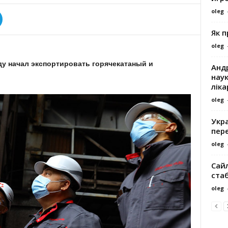
oleg
Як 
oleg
ду начал экспортировать горячекатаный и
Андр
наук
ліка
oleg
Укра
пере
oleg
Сайл
ста
oleg