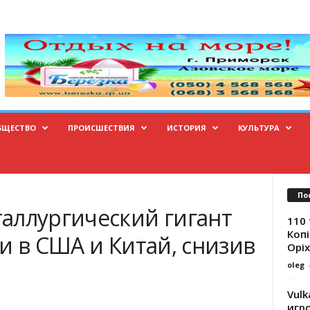
БЩЕСТВО
ПРОИСШЕСТВИЯ
ИСТОРИЯ
КУЛЬТУРА
По
аллургический гигант
110 
Копі
и в США и Китай, снизив
Оріх
oleg
Vulk
игр