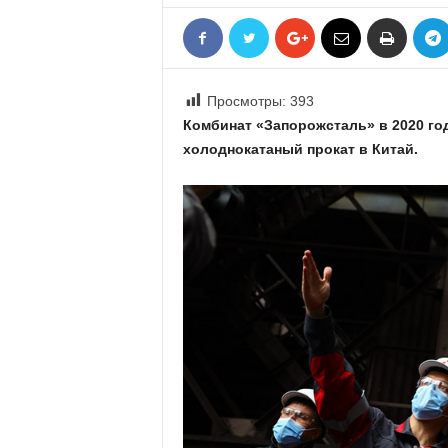
«
В
Е
Р
Просмотры:
393
Ж
Е
Комбинат «Запорожсталь» в 2020 го
»
холоднокатаный прокат в Китай.