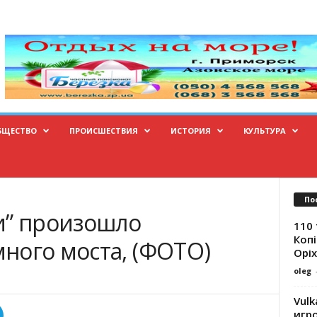
БЩЕСТВО
ПРОИСШЕСТВИЯ
ИСТОРИЯ
КУЛЬТУРА
По
и” произошло
110 
Копі
ного моста, (ФОТО)
Оріх
oleg
Vulk
игр