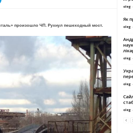
oleg
Як 
сталь» произошло ЧП. Рухнул пешеходный мост.
oleg
Андр
наук
ліка
oleg
Укра
пере
oleg
Сайл
ста
oleg