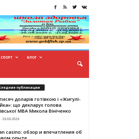
СПОРТ
БЛОГ
следние публикации
тисяч доларів готівкою і «Жигулі-
йка»: що декларує голова
івської МВА Микола Вініченко
-
26.06.2026
an casino: обзор и впечатления об
овом опыте