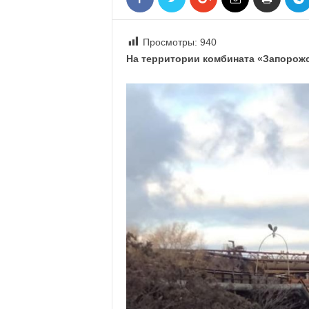
«
В
Е
Просмотры:
940
Р
На территории комбината «Запорож
Ж
Е
»