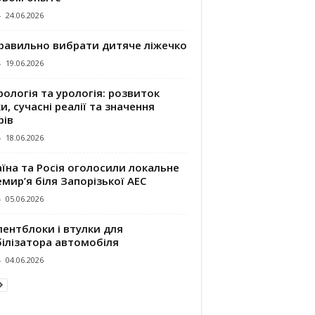
-
24.06.2026
правильно вибрати дитяче ліжечко
-
19.06.2026
ологія та урологія: розвиток
и, сучасні реалії та значення
рів
-
18.06.2026
їна та Росія оголосили локальне
мир’я біля Запорізької АЕС
-
05.06.2026
ентблоки і втулки для
білізатора автомобіля
-
04.06.2026