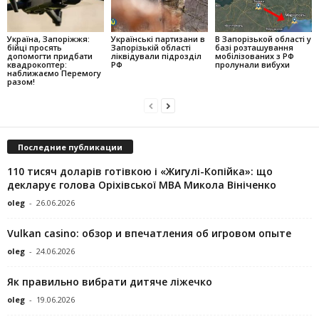
Україна, Запоріжжя:
Українські партизани в
В Запорізькой області у
бійці просять
Запорізькій області
базі розташування
допомогти придбати
ліквідували підрозділ
мобілізованих з РФ
квадрокоптер:
РФ
пролунали вибухи
наближаємо Перемогу
разом!
Последние публикации
110 тисяч доларів готівкою і «Жигулі-Копійка»: що
декларує голова Оріхівської МВА Микола Вініченко
oleg
-
26.06.2026
Vulkan casino: обзор и впечатления об игровом опыте
oleg
-
24.06.2026
Як правильно вибрати дитяче ліжечко
oleg
-
19.06.2026