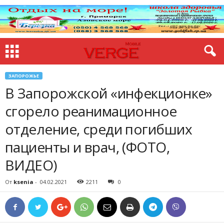
ЗАПОРОЖЬЕ
В Запорожской «инфекционке»
сгорело реанимационное
отделение, среди погибших
пациенты и врач, (ФОТО,
ВИДЕО)
От
ksenia
-
04.02.2021
2211
0