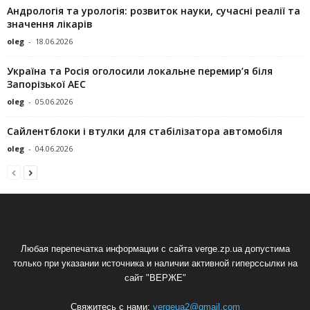
Андрологія та урологія: розвиток науки, сучасні реалії та
значення лікарів
oleg
-
18.06.2026
Україна та Росія оголосили локальне перемир’я біля
Запорізької АЕС
oleg
-
05.06.2026
Сайлентблоки і втулки для стабілізатора автомобіля
oleg
-
04.06.2026
Любая перепечатка информации с сайта verge.zp.ua допустима
только при указании источника и наличии активной гиперссылки на
сайт "ВЕРЖЕ"
Свяжитесь с нами:
vergeua2@gmail.com