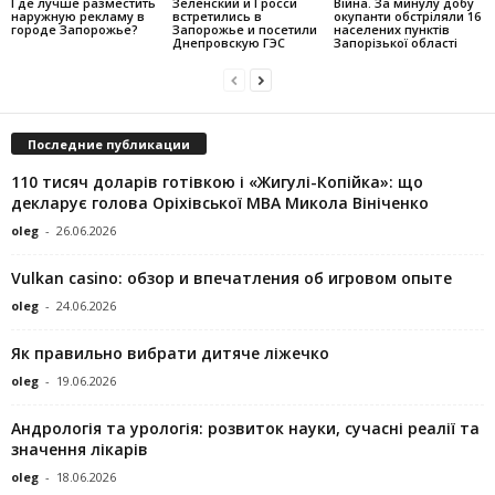
Где лучше разместить
Зеленский и Гросси
Війна. За минулу добу
наружную рекламу в
встретились в
окупанти обстріляли 16
городе Запорожье?
Запорожье и посетили
населених пунктів
Днепровскую ГЭС
Запорізької області
Последние публикации
110 тисяч доларів готівкою і «Жигулі-Копійка»: що
декларує голова Оріхівської МВА Микола Вініченко
oleg
-
26.06.2026
Vulkan casino: обзор и впечатления об игровом опыте
oleg
-
24.06.2026
Як правильно вибрати дитяче ліжечко
oleg
-
19.06.2026
Андрологія та урологія: розвиток науки, сучасні реалії та
значення лікарів
oleg
-
18.06.2026