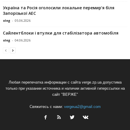
Україна та Росія оголосили локальне перемир’я біля
Запорізької АЕС
oleg
-
05.06.2026
Сайлентблоки і втулки для стабілізатора автомобіля
oleg
-
04.06.2026
Любая перепечатка информации с сайта verge.zp.ua допустима
только при указании источника и наличии активной гиперссылки на
сайт "ВЕРЖЕ"
Свяжитесь с нами:
vergeua2@gmail.com