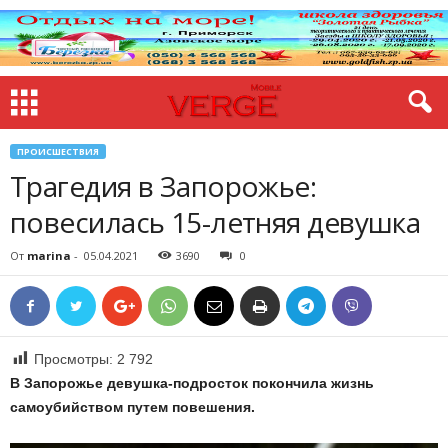
ПРОИСШЕСТВИЯ
Трагедия в Запорожье:
повесилась 15-летняя девушка
От
marina
-
05.04.2021
3690
0
Просмотры:
2 792
В
Запорожье
девушка-подросток покончила
жизнь
самоубийством путем повешения.