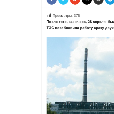
«
В
Е
Просмотры:
375
Р
После того, как вчера, 28 апреля, 
Ж
ТЭС возобновила работу сразу двух
Е
»