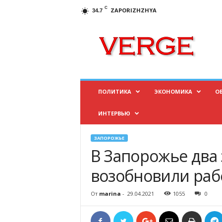
C
ZAPORIZHZHYA
34.7
И
н
ф
о
р
м
а
ПОЛИТИКА
ЭКОНОМИКА
О
ц
и
ИНТЕРВЬЮ
о
н
н
ЗАПОРОЖЬЕ
ы
В Запорожье два
й
п
возобновили раб
о
р
От
marina
-
29.04.2021
1055
0
т
а
л