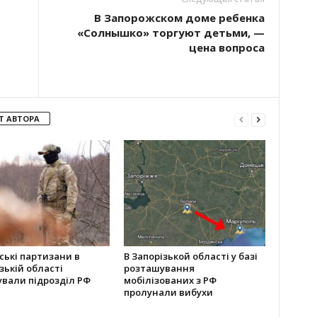
В Запорожском доме ребенка
«Солнышко» торгуют детьми, —
цена вопроса
Т АВТОРА
ські партизани в
В Запорізькой області у базі
зькій області
розташування
ували підрозділ РФ
мобілізованих з РФ
пролунали вибухи