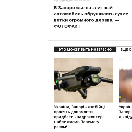
В Запорожье на элитный
автомобиль обрушились сухие
ветки огромного дерева, —
ФОТОФАКТ
ЭТО МОЖЕТ БЫТЬ ИНТЕРЕСНО
ЕЩЕ О
Україна, Запоріжжя: бійці
Україн
просять допомогти
Запорі
придбати квадрокоптер:
ліквід
наближаємо Перемогу
разом!