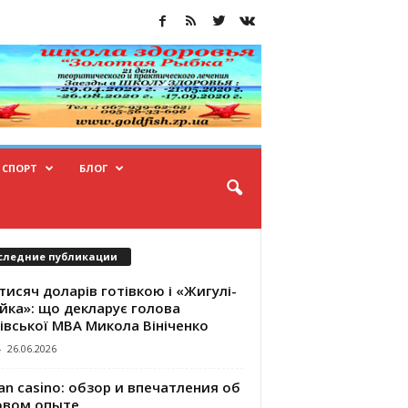
СПОРТ
БЛОГ
следние публикации
тисяч доларів готівкою і «Жигулі-
йка»: що декларує голова
івської МВА Микола Вініченко
-
26.06.2026
an casino: обзор и впечатления об
овом опыте