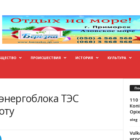
БЩЕСТВО
ПРОИСШЕСТВИЯ
ИСТОРИЯ
КУЛЬТУРА
По
 энергоблока ТЭС
110 
Копі
оту
Оріх
oleg
Vulk
игр