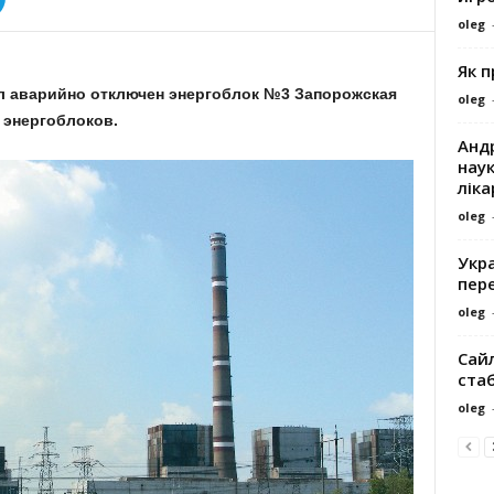
oleg
Як 
был аварийно отключен энергоблок №3 Запорожская
oleg
 энергоблоков.
Андр
наук
ліка
oleg
Укра
пере
oleg
Сайл
ста
oleg