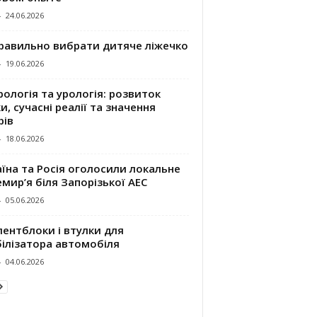
-
24.06.2026
правильно вибрати дитяче ліжечко
-
19.06.2026
ологія та урологія: розвиток
и, сучасні реалії та значення
рів
-
18.06.2026
їна та Росія оголосили локальне
мир’я біля Запорізької АЕС
-
05.06.2026
ентблоки і втулки для
білізатора автомобіля
-
04.06.2026