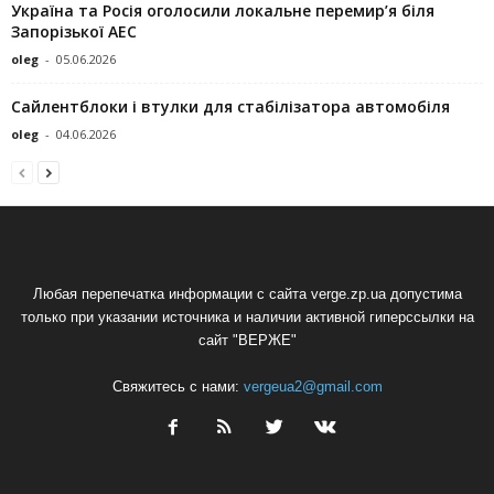
Україна та Росія оголосили локальне перемир’я біля
Запорізької АЕС
oleg
-
05.06.2026
Сайлентблоки і втулки для стабілізатора автомобіля
oleg
-
04.06.2026
Любая перепечатка информации с сайта verge.zp.ua допустима
только при указании источника и наличии активной гиперссылки на
сайт "ВЕРЖЕ"
Свяжитесь с нами:
vergeua2@gmail.com