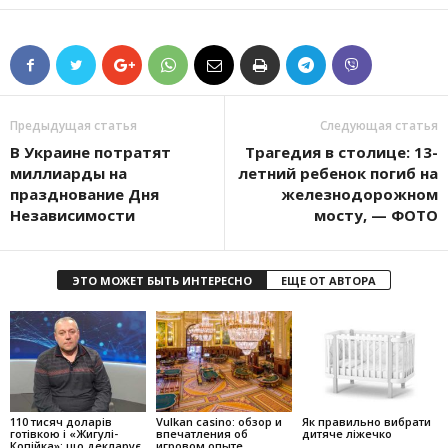
Предыдущая статья
Следующая статья
В Украине потратят
Трагедия в столице: 13-
миллиарды на
летний ребенок погиб на
празднование Дня
железнодорожном
Независимости
мосту, — ФОТО
ЭТО МОЖЕТ БЫТЬ ИНТЕРЕСНО
ЕЩЕ ОТ АВТОРА
110 тисяч доларів
Vulkan casino: обзор и
Як правильно вибрати
готівкою і «Жигулі-
впечатления об
дитяче ліжечко
Копійка»: що декларує
игровом опыте