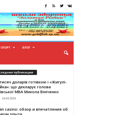
СПОРТ
БЛОГ
следние публикации
тисяч доларів готівкою і «Жигулі-
йка»: що декларує голова
івської МВА Микола Вініченко
-
26.06.2026
an casino: обзор и впечатления об
овом опыте