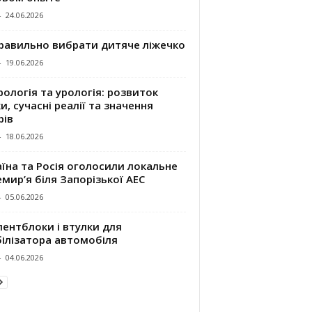
-
24.06.2026
правильно вибрати дитяче ліжечко
-
19.06.2026
ологія та урологія: розвиток
и, сучасні реалії та значення
рів
-
18.06.2026
їна та Росія оголосили локальне
мир’я біля Запорізької АЕС
-
05.06.2026
ентблоки і втулки для
білізатора автомобіля
-
04.06.2026