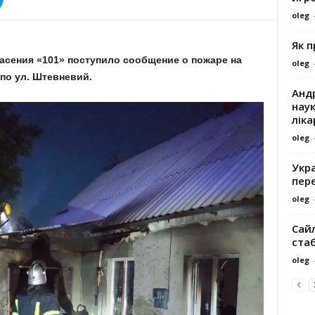
oleg
Як 
спасения «101» поступило сообщение о пожаре на
oleg
по ул. Штевневий.
Андр
наук
ліка
oleg
Укра
пере
oleg
Сайл
ста
oleg