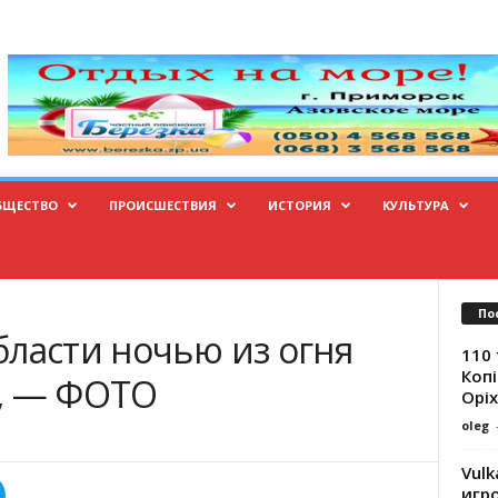
БЩЕСТВО
ПРОИСШЕСТВИЯ
ИСТОРИЯ
КУЛЬТУРА
По
бласти ночью из огня
110 
Копі
у, — ФОТО
Оріх
oleg
Vulk
игр