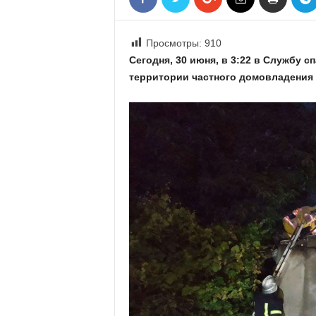
«
В
Е
Просмотры:
910
Р
Сегодня, 30 июня, в 3:22 в Службу 
Ж
территории частного домовладения 
Е
»