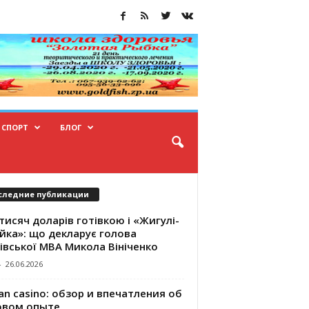
СПОРТ
БЛОГ
следние публикации
тисяч доларів готівкою і «Жигулі-
йка»: що декларує голова
івської МВА Микола Вініченко
-
26.06.2026
an casino: обзор и впечатления об
овом опыте