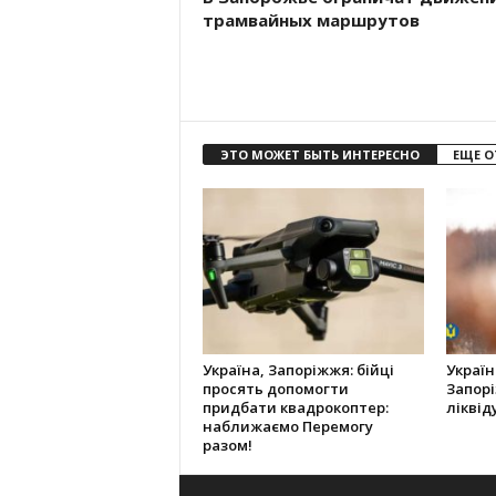
трамвайных маршрутов
ЭТО МОЖЕТ БЫТЬ ИНТЕРЕСНО
ЕЩЕ О
Україна, Запоріжжя: бійці
Україн
просять допомогти
Запорі
придбати квадрокоптер:
ліквід
наближаємо Перемогу
разом!