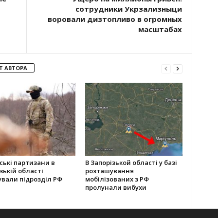
сотрудники Укрзализныци
воровали дизтопливо в огромных
масштабах
Т АВТОРА
ські партизани в
В Запорізькой області у базі
зькій області
розташування
ували підрозділ РФ
мобілізованих з РФ
пролунали вибухи