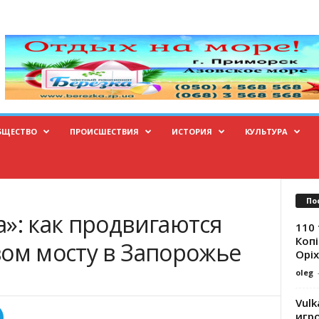
БЩЕСТВО
ПРОИСШЕСТВИЯ
ИСТОРИЯ
КУЛЬТУРА
По
»: как продвигаются
110 
Копі
вом мосту в Запорожье
Оріх
oleg
Vulk
игр