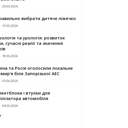
-
24.06.2026
правильно вибрати дитяче ліжечко
-
19.06.2026
ологія та урологія: розвиток
и, сучасні реалії та значення
рів
-
18.06.2026
їна та Росія оголосили локальне
мир’я біля Запорізької АЕС
-
05.06.2026
ентблоки і втулки для
білізатора автомобіля
-
04.06.2026