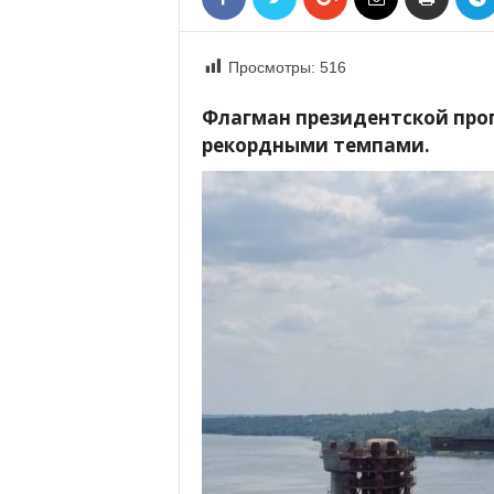
«
В
Е
Просмотры:
516
Р
Ж
Флагман президентской про
Е
рекордными темпами.
»