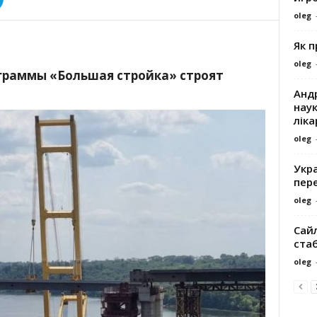
oleg
Як 
oleg
граммы «Большая стройка» строят
Андр
наук
ліка
oleg
Укра
пере
oleg
Сайл
ста
oleg