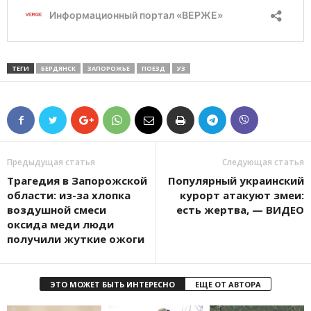
ТЕГИ
БЕРДЯНСК
ЗАПОРОЖЬЕ
ПОЕЗД
УЗ
Предыдущая статья
Следующая статья
Трагедия в Запорожской
Популярный украинский
области: из-за хлопка
курорт атакуют змеи:
воздушной смеси
есть жертва, — ВИДЕО
оксида меди люди
получили жуткие ожоги
ЭТО МОЖЕТ БЫТЬ ИНТЕРЕСНО
ЕЩЕ ОТ АВТОРА