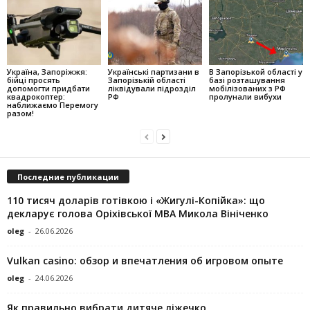
Україна, Запоріжжя:
Українські партизани в
В Запорізькой області у
бійці просять
Запорізькій області
базі розташування
допомогти придбати
ліквідували підрозділ
мобілізованих з РФ
квадрокоптер:
РФ
пролунали вибухи
наближаємо Перемогу
разом!
Последние публикации
110 тисяч доларів готівкою і «Жигулі-Копійка»: що
декларує голова Оріхівської МВА Микола Вініченко
oleg
-
26.06.2026
Vulkan casino: обзор и впечатления об игровом опыте
oleg
-
24.06.2026
Як правильно вибрати дитяче ліжечко