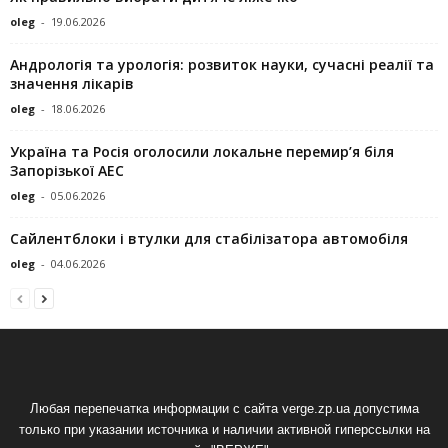
oleg
-
19.06.2026
Андрологія та урологія: розвиток науки, сучасні реалії та
значення лікарів
oleg
-
18.06.2026
Україна та Росія оголосили локальне перемир’я біля
Запорізької АЕС
oleg
-
05.06.2026
Сайлентблоки і втулки для стабілізатора автомобіля
oleg
-
04.06.2026
Любая перепечатка информации с сайта verge.zp.ua допустима
только при указании источника и наличии активной гиперссылки на