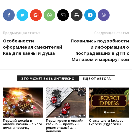
Предыдущая статья
Следующая статья
Особенности
Появились подробности
оформления смесителей
и информация о
Rea для ванны и душа
пострадавших в ДТП с
Матизом и маршруткой
ЭТО МОЖЕТ БЫТЬ ИНТЕРЕСНО
ЕЩЕ ОТ АВТОРА
Перший досвід в
Перші кроки в онлайн
Огляд слота Jackpot
онлайн казино – з чого
казино — практичні
Express (Yggdrasil)
почати новачку
рекомендації для
новачків