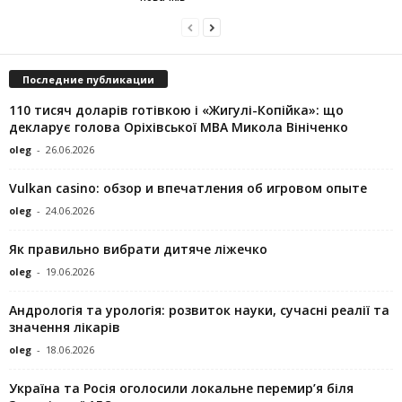
Последние публикации
110 тисяч доларів готівкою і «Жигулі-Копійка»: що
декларує голова Оріхівської МВА Микола Вініченко
oleg
-
26.06.2026
Vulkan casino: обзор и впечатления об игровом опыте
oleg
-
24.06.2026
Як правильно вибрати дитяче ліжечко
oleg
-
19.06.2026
Андрологія та урологія: розвиток науки, сучасні реалії та
значення лікарів
oleg
-
18.06.2026
Україна та Росія оголосили локальне перемир’я біля