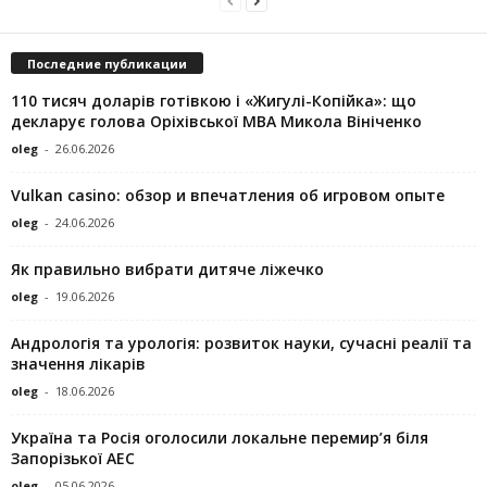
Последние публикации
110 тисяч доларів готівкою і «Жигулі-Копійка»: що
декларує голова Оріхівської МВА Микола Вініченко
oleg
-
26.06.2026
Vulkan casino: обзор и впечатления об игровом опыте
oleg
-
24.06.2026
Як правильно вибрати дитяче ліжечко
oleg
-
19.06.2026
Андрологія та урологія: розвиток науки, сучасні реалії та
значення лікарів
oleg
-
18.06.2026
Україна та Росія оголосили локальне перемир’я біля
Запорізької АЕС
oleg
-
05.06.2026