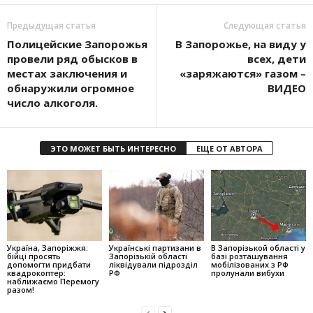
Предыдущая статья
Следующая статья
Полицейские Запорожья
В Запорожье, на виду у
провели ряд обысков в
всех, дети
местах заключения и
«заряжаются» газом –
обнаружили огромное
ВИДЕО
число алкоголя.
ЭТО МОЖЕТ БЫТЬ ИНТЕРЕСНО
ЕЩЕ ОТ АВТОРА
Україна, Запоріжжя:
Українські партизани в
В Запорізькой області у
бійці просять
Запорізькій області
базі розташування
допомогти придбати
ліквідували підрозділ
мобілізованих з РФ
квадрокоптер:
РФ
пролунали вибухи
наближаємо Перемогу
разом!