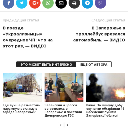
Предыдущая статья
Следующая статья
В поезде
В Запорожье в
«Укрзализныцы»
троллейбус врезался
очередное ЧП: что на
автомобиль, — ВИДЕО
этот раз, — ВИДЕО
ЭТО МОЖЕТ БЫТЬ ИНТЕРЕСНО
ЕЩЕ ОТ АВТОРА
Где лучше разместить
Зеленский и Гросси
Війна. За минулу добу
наружную рекламу в
встретились в
окупанти обстріляли 16
городе Запорожье?
Запорожье и посетили
населених пунктів
Днепровскую ГЭС
Запорізької області