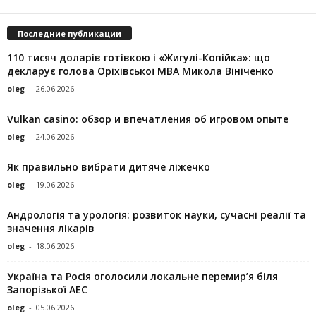
Последние публикации
110 тисяч доларів готівкою і «Жигулі-Копійка»: що
декларує голова Оріхівської МВА Микола Вініченко
oleg
-
26.06.2026
Vulkan casino: обзор и впечатления об игровом опыте
oleg
-
24.06.2026
Як правильно вибрати дитяче ліжечко
oleg
-
19.06.2026
Андрологія та урологія: розвиток науки, сучасні реалії та
значення лікарів
oleg
-
18.06.2026
Україна та Росія оголосили локальне перемир’я біля
Запорізької АЕС
oleg
-
05.06.2026