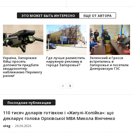
ЭТО МОЖЕТ БЫТЬ ИНТЕРЕСНО
ЕЩЕ ОТ АВТОРА
Україна, Запоріжжя:
Где лучше разместить
Зеленский и Гросси
бійці просять
наружную рекламу в
встретились в
допомогти придбати
городе Запорожье?
Запорожье и посетили
квадрокоптер:
Днепровскую ГЭС
наближаємо Перемогу
разом!
Последние публикации
110 тисяч доларів готівкою і «Жигулі-Копійка»: що
декларує голова Оріхівської МВА Микола Вініченко
oleg
-
26.06.2026