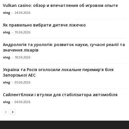
Vulkan casino: обзор и впечатления об игровом опыте
oleg
-
24.06.2026
Як правильно вибрати дитяче ліжечко
oleg
-
19.06.2026
Андрологія та урологія: розвиток науки, сучасні реалії та
значення лікарів
oleg
-
18.06.2026
Україна та Росія оголосили локальне перемир’я біля
Запорізької АЕС
oleg
-
05.06.2026
Сайлентблоки і втулки для стабілізатора автомобіля
oleg
-
04.06.2026