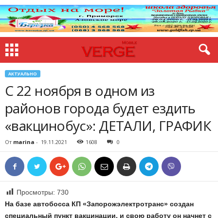
АКТУАЛЬНО
С 22 ноября в одном из
районов города будет ездить
«вакцинобус»: ДЕТАЛИ, ГРАФИК
От
marina
-
19.11.2021
1608
0
Просмотры:
730
На базе автобосса КП «Запорожэлектротранс» создан
специальный пункт вакцинации, и свою работу он начнет с