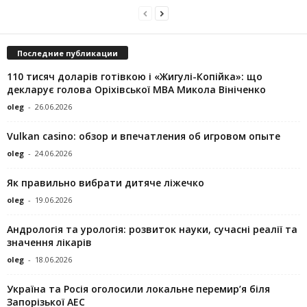
Последние публикации
110 тисяч доларів готівкою і «Жигулі-Копійка»: що
декларує голова Оріхівської МВА Микола Вініченко
oleg
-
26.06.2026
Vulkan casino: обзор и впечатления об игровом опыте
oleg
-
24.06.2026
Як правильно вибрати дитяче ліжечко
oleg
-
19.06.2026
Андрологія та урологія: розвиток науки, сучасні реалії та
значення лікарів
oleg
-
18.06.2026
Україна та Росія оголосили локальне перемир’я біля
Запорізької АЕС