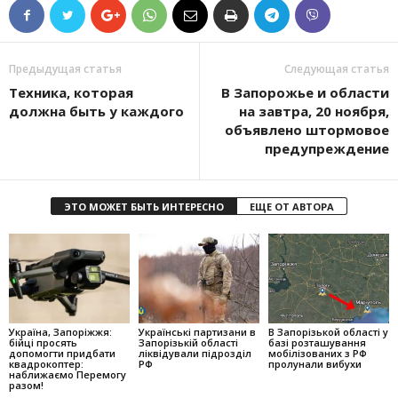
Предыдущая статья
Следующая статья
Техника, которая
В Запорожье и области
должна быть у каждого
на завтра, 20 ноября,
объявлено штормовое
предупреждение
ЭТО МОЖЕТ БЫТЬ ИНТЕРЕСНО
ЕЩЕ ОТ АВТОРА
Україна, Запоріжжя:
Українські партизани в
В Запорізькой області у
бійці просять
Запорізькій області
базі розташування
допомогти придбати
ліквідували підрозділ
мобілізованих з РФ
квадрокоптер:
РФ
пролунали вибухи
наближаємо Перемогу
разом!