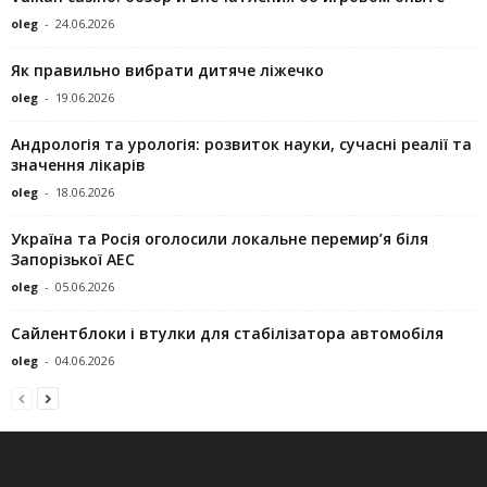
oleg
-
24.06.2026
Як правильно вибрати дитяче ліжечко
oleg
-
19.06.2026
Андрологія та урологія: розвиток науки, сучасні реалії та
значення лікарів
oleg
-
18.06.2026
Україна та Росія оголосили локальне перемир’я біля
Запорізької АЕС
oleg
-
05.06.2026
Сайлентблоки і втулки для стабілізатора автомобіля
oleg
-
04.06.2026