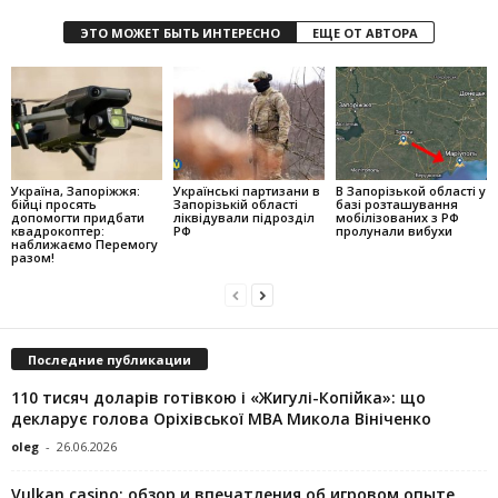
ЭТО МОЖЕТ БЫТЬ ИНТЕРЕСНО
ЕЩЕ ОТ АВТОРА
Україна, Запоріжжя:
Українські партизани в
В Запорізькой області у
бійці просять
Запорізькій області
базі розташування
допомогти придбати
ліквідували підрозділ
мобілізованих з РФ
квадрокоптер:
РФ
пролунали вибухи
наближаємо Перемогу
разом!
Последние публикации
110 тисяч доларів готівкою і «Жигулі-Копійка»: що
декларує голова Оріхівської МВА Микола Вініченко
oleg
-
26.06.2026
Vulkan casino: обзор и впечатления об игровом опыте