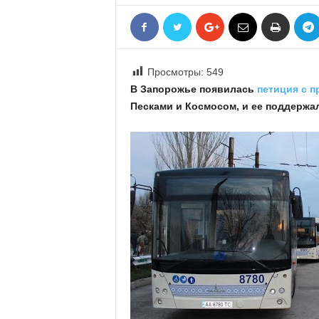
«
В
Е
Р
Просмотры:
549
Ж
Е
В Запорожье появилась
петиция с 
»
Песками и Космосом, и ее поддержал