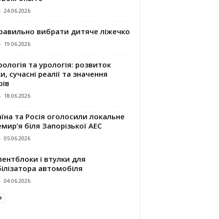
-
24.06.2026
правильно вибрати дитяче ліжечко
-
19.06.2026
ологія та урологія: розвиток
и, сучасні реалії та значення
рів
-
18.06.2026
їна та Росія оголосили локальне
мир’я біля Запорізької АЕС
-
05.06.2026
ентблоки і втулки для
білізатора автомобіля
-
04.06.2026