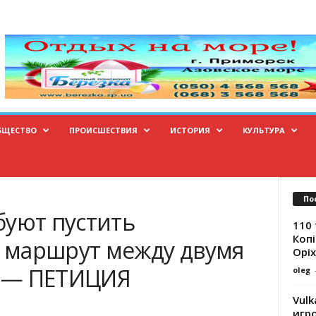
БЩЕСТВО
ПРОИСШЕСТВИЯ
ИСТОРИЯ
КУЛЬТУРА
По
буют пустить
110 
Копі
 маршрут между двумя
Оріх
 — ПЕТИЦИЯ
oleg
Vulk
игр