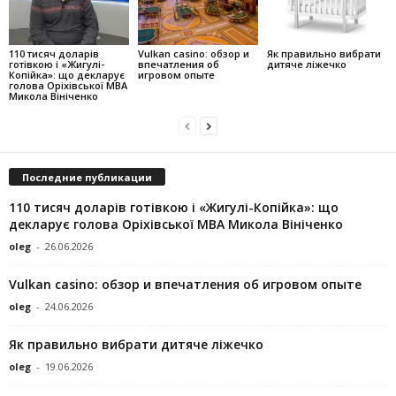
110 тисяч доларів
Vulkan casino: обзор и
Як правильно вибрати
готівкою і «Жигулі-
впечатления об
дитяче ліжечко
Копійка»: що декларує
игровом опыте
голова Оріхівської МВА
Микола Вініченко
Последние публикации
110 тисяч доларів готівкою і «Жигулі-Копійка»: що
декларує голова Оріхівської МВА Микола Вініченко
oleg
-
26.06.2026
Vulkan casino: обзор и впечатления об игровом опыте
oleg
-
24.06.2026
Як правильно вибрати дитяче ліжечко
oleg
-
19.06.2026