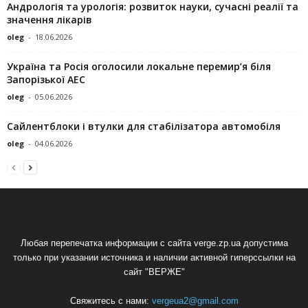
Андрологія та урологія: розвиток науки, сучасні реалії та
значення лікарів
oleg
-
18.06.2026
Україна та Росія оголосили локальне перемир’я біля
Запорізької АЕС
oleg
-
05.06.2026
Сайлентблоки і втулки для стабілізатора автомобіля
oleg
-
04.06.2026
Любая перепечатка информации с сайта verge.zp.ua допустима
только при указании источника и наличии активной гиперссылки на
сайт "ВЕРЖЕ"
Свяжитесь с нами:
vergeua2@gmail.com