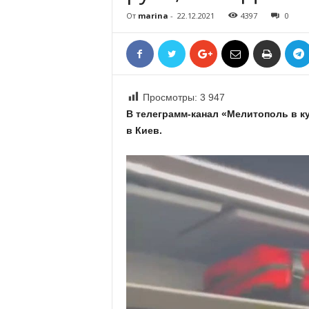
«
От
marina
-
22.12.2021
4397
0
В
Е
Р
Ж
Е
Просмотры:
3 947
»
В телеграмм-канал «Мелитополь в ку
в Киев.