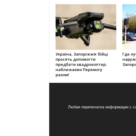
Україна, Запоріжжя: бійці
Где л
просять допомогти
наруж
придбати квадрокоптер:
Запор
наближаємо Перемогу
разом!
Любая перепечатка информации с са