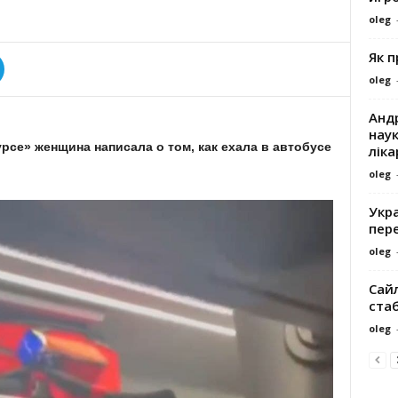
oleg
Як 
oleg
Андр
наук
рсе» женщина написала о том, как ехала в автобусе
ліка
oleg
Укра
пере
oleg
Сайл
ста
oleg