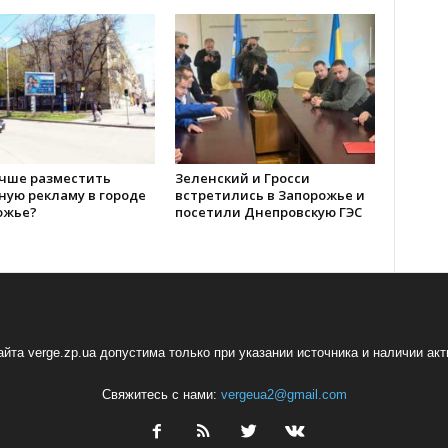
учше разместить
Зеленский и Гросси
ную рекламу в городе
встретились в Запорожье и
ожье?
посетили Днепровскую ГЭС
йта verge.zp.ua допустима только при указании источника и наличии ак
Свяжитесь с нами:
vergeua2@gmail.com