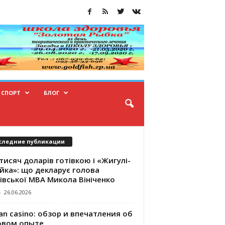
СПОРТ
БЛОГ
следние публикации
тисяч доларів готівкою і «Жигулі-
йка»: що декларує голова
івської МВА Микола Вініченко
-
26.06.2026
an casino: обзор и впечатления об
овом опыте