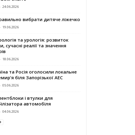
-
24.06.2026
правильно вибрати дитяче ліжечко
-
19.06.2026
ологія та урологія: розвиток
и, сучасні реалії та значення
рів
-
18.06.2026
їна та Росія оголосили локальне
мир’я біля Запорізької АЕС
-
05.06.2026
ентблоки і втулки для
білізатора автомобіля
-
04.06.2026