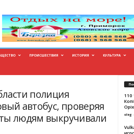
БЩЕСТВО
ПРОИСШЕСТВИЯ
ИСТОРИЯ
КУЛЬТУРА
По
бласти полиция
110 
Копі
овый автобус, проверяя
Оріх
аты людям выкручивали
oleg
Vulk
игр