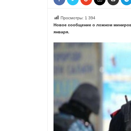
«
В
Е
Просмотры:
1 394
Р
Новое сообщение о ложном миниров
Ж
января.
Е
»