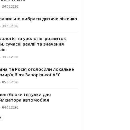
-
24.06.2026
правильно вибрати дитяче ліжечко
-
19.06.2026
ологія та урологія: розвиток
и, сучасні реалії та значення
рів
-
18.06.2026
їна та Росія оголосили локальне
мир’я біля Запорізької АЕС
-
05.06.2026
ентблоки і втулки для
білізатора автомобіля
-
04.06.2026