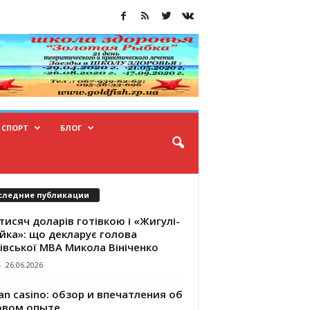
СПОРТ
БЛОГ
следние публикации
тисяч доларів готівкою і «Жигулі-
йка»: що декларує голова
івської МВА Микола Вініченко
-
26.06.2026
an casino: обзор и впечатления об
овом опыте