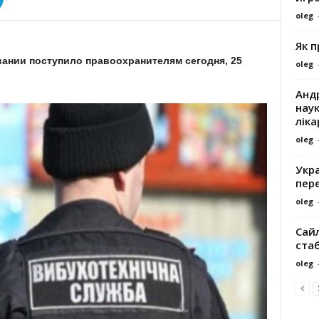
oleg
Як 
ании поступило правоохранителям сегодня, 25
oleg
Андр
наук
ліка
oleg
Укра
пере
oleg
Сайл
ста
oleg