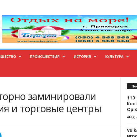
БЩЕСТВО
ПРОИСШЕСТВИЯ
ИСТОРИЯ
КУЛЬТУРА
По
торно заминировали
110 
Копі
ия и торговые центры
Оріх
oleg
Vulk
игр