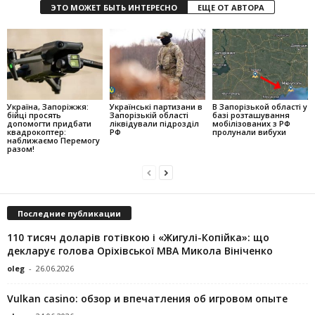
ЭТО МОЖЕТ БЫТЬ ИНТЕРЕСНО
ЕЩЕ ОТ АВТОРА
Україна, Запоріжжя:
Українські партизани в
В Запорізькой області у
бійці просять
Запорізькій області
базі розташування
допомогти придбати
ліквідували підрозділ
мобілізованих з РФ
квадрокоптер:
РФ
пролунали вибухи
наближаємо Перемогу
разом!
Последние публикации
110 тисяч доларів готівкою і «Жигулі-Копійка»: що
декларує голова Оріхівської МВА Микола Вініченко
oleg
-
26.06.2026
Vulkan casino: обзор и впечатления об игровом опыте