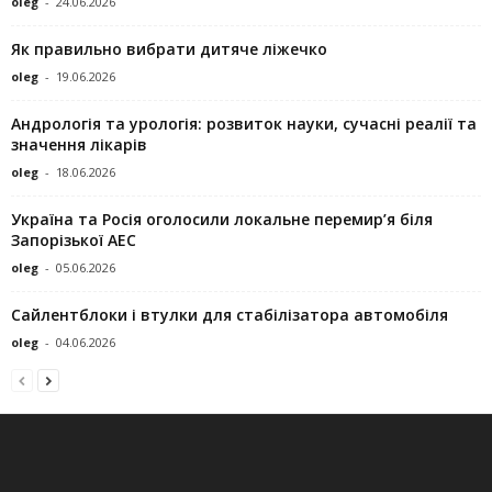
oleg
-
24.06.2026
Як правильно вибрати дитяче ліжечко
oleg
-
19.06.2026
Андрологія та урологія: розвиток науки, сучасні реалії та
значення лікарів
oleg
-
18.06.2026
Україна та Росія оголосили локальне перемир’я біля
Запорізької АЕС
oleg
-
05.06.2026
Сайлентблоки і втулки для стабілізатора автомобіля
oleg
-
04.06.2026