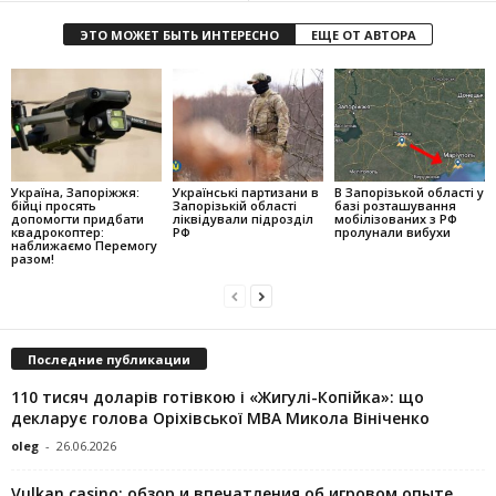
ЭТО МОЖЕТ БЫТЬ ИНТЕРЕСНО
ЕЩЕ ОТ АВТОРА
Україна, Запоріжжя:
Українські партизани в
В Запорізькой області у
бійці просять
Запорізькій області
базі розташування
допомогти придбати
ліквідували підрозділ
мобілізованих з РФ
квадрокоптер:
РФ
пролунали вибухи
наближаємо Перемогу
разом!
Последние публикации
110 тисяч доларів готівкою і «Жигулі-Копійка»: що
декларує голова Оріхівської МВА Микола Вініченко
oleg
-
26.06.2026
Vulkan casino: обзор и впечатления об игровом опыте