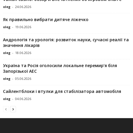
oleg
-
24.06.2026
Як правильно вибрати дитяче ліжечко
oleg
-
19.06.2026
Андрологія та урологія: розвиток науки, сучасні реалії та
значення лікарів
oleg
-
18.06.2026
Україна та Росія оголосили локальне перемир’я біля
Запорізької АЕС
oleg
-
05.06.2026
Сайлентблоки і втулки для стабілізатора автомобіля
oleg
-
04.06.2026